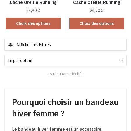
la
la
Cache Oreille Running
Cache Oreille Running
page
page
24,90
€
24,90
€
du
du
Ce
Ce
produit
produit
Choix des options
Choix des options
produit
produit
a
a
plusieurs
plusieurs
Afficher Les Filtres
variations.
variations.
Les
Les
options
options
peuvent
peuvent
16 résultats affichés
être
être
choisies
choisies
sur
sur
la
la
Pourquoi choisir un bandeau
page
page
hiver femme ?
du
du
produit
produit
Le
bandeau hiver femme
est un accessoire