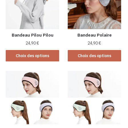
peuvent
être
choisies
sur
la
Bandeau Pilou Pilou
Bandeau Polaire
page
24,90
€
24,90
€
du
Ce
Ce
produit
Choix des options
Choix des options
produit
produit
a
a
plusieurs
plusieurs
variations.
variations.
Les
Les
options
options
peuvent
peuvent
être
être
choisies
choisies
sur
sur