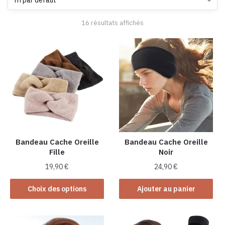
16 résultats affichés
Bandeau Cache Oreille
Bandeau Cache Oreille
Fille
Noir
19,90
€
24,90
€
Ce
Choix des options
Ajouter au panier
produit
a
plusieurs