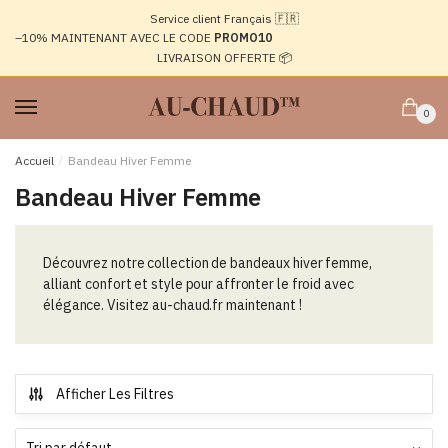
Passer
Aller
Service client Français 🇫🇷
à
au
–10%
MAINTENANT AVEC LE CODE
PROMO10
la
contenu
LIVRAISON OFFERTE 📦
navigation
0
Accueil
/
Bandeau Hiver Femme
Bandeau Hiver Femme
Découvrez notre collection de bandeaux hiver femme,
alliant confort et style pour affronter le froid avec
élégance. Visitez au-chaud.fr maintenant !
Afficher Les Filtres