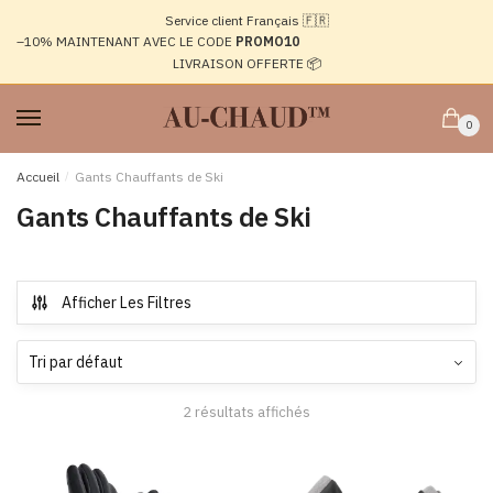
Passer
Aller
Service client Français 🇫🇷
à
au
–10%
MAINTENANT AVEC LE CODE
PROMO10
la
contenu
LIVRAISON OFFERTE 📦
navigation
0
Accueil
/
Gants Chauffants de Ski
Gants Chauffants de Ski
Afficher Les Filtres
2 résultats affichés