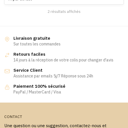
options
choisies
peuvent
2 résultats affichés
sur
être
la
choisies
page
sur
du
la
Livraison gratuite
produit
page
Sur toutes les commandes
du
Retours faciles
produit
14 jours à la réception de votre colis pour changer d'avis
Service Client
Assistance par emails 5j/7 Réponse sous 24h
Paiement 100% sécurisé
PayPal / MasterCard / Visa
CONTACT
Une question ou une suggestion, contactez-nous et