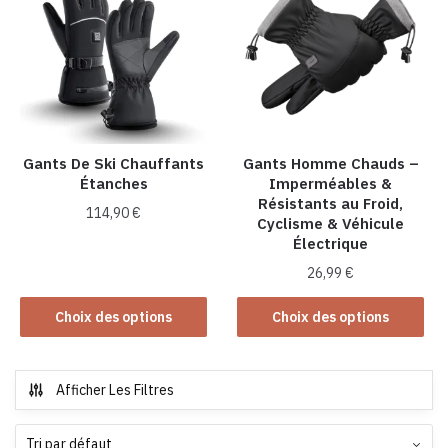
Gants De Ski Chauffants
Gants Homme Chauds –
Étanches
Imperméables &
Résistants au Froid,
114,90
€
Cyclisme & Véhicule
Électrique
Ce
26,99
€
produit
a
Ce
Choix des options
Choix des options
plusieurs
produit
variations.
a
Les
plusieurs
Afficher Les Filtres
options
variations.
peuvent
Les
être