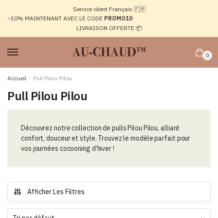
Passer
Aller
Service client Français 🇫🇷
à
au
–10%
MAINTENANT AVEC LE CODE
PROMO10
la
contenu
LIVRAISON OFFERTE 📦
navigation
0
Accueil
/
Pull Pilou Pilou
Pull Pilou Pilou
Découvrez notre collection de pulls Pilou Pilou, alliant
confort, douceur et style. Trouvez le modèle parfait pour
vos journées cocooning d’hiver !
Afficher Les Filtres