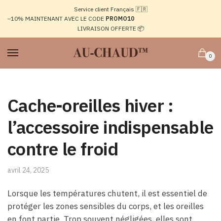
Passer
Aller
Service client Français 🇫🇷
à
au
–10%
MAINTENANT AVEC LE CODE
PROMO10
la
contenu
LIVRAISON OFFERTE 📦
navigation
0
Cache-oreilles hiver :
l’accessoire indispensable
contre le froid
avril 24, 2025
Lorsque les températures chutent, il est essentiel de
protéger les zones sensibles du corps, et les oreilles
en font partie. Trop souvent négligées, elles sont