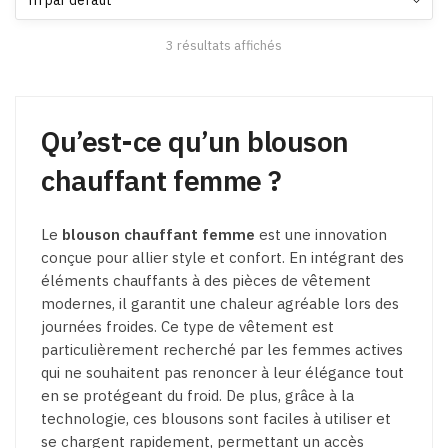
options
peuvent
3 résultats affichés
être
choisies
sur
la
Qu’est-ce qu’un blouson
page
chauffant femme ?
du
produit
Le
blouson chauffant femme
est une innovation
conçue pour allier style et confort. En intégrant des
éléments chauffants à des pièces de vêtement
modernes, il garantit une chaleur agréable lors des
journées froides. Ce type de vêtement est
particulièrement recherché par les femmes actives
qui ne souhaitent pas renoncer à leur élégance tout
en se protégeant du froid. De plus, grâce à la
technologie, ces blousons sont faciles à utiliser et
se chargent rapidement, permettant un accès