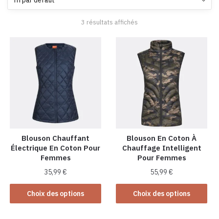
3 résultats affichés
Blouson Chauffant
Blouson En Coton À
Électrique En Coton Pour
Chauffage Intelligent
Femmes
Pour Femmes
35,99
€
55,99
€
Ce
Ce
Choix des options
Choix des options
produit
produit
a
a