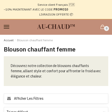
Passer
Aller
Service client Français 🇫🇷
à
au
–10%
MAINTENANT AVEC LE CODE
PROMO10
la
contenu
LIVRAISON OFFERTE 📦
navigation
0
Accueil
/
Blouson chauffant femme
Blouson chauffant femme
Découvrez notre collection de blousons chauffants
femme, alliant style et confort pour affronter le froid avec
élégance et chaleur.
Afficher Les Filtres