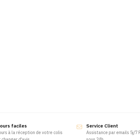
ours faciles
Service Client
ours à la réception de votre colis
Assistance par emails 5j/7
 changer d'avis
sous 24h