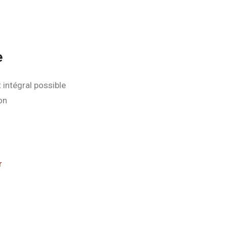
e
intégral possible
on
r