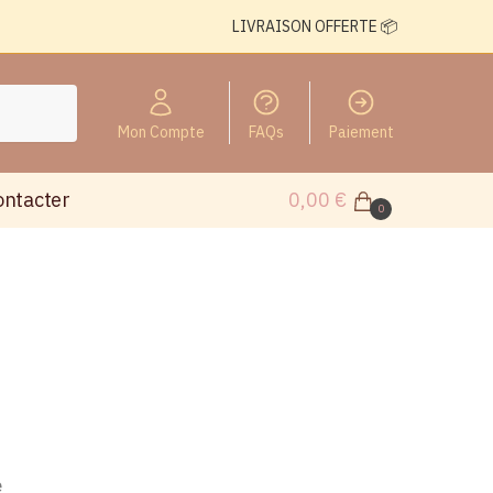
LIVRAISON OFFERTE 📦
Mon Compte
FAQs
Paiement
ontacter
0,00
€
0
e