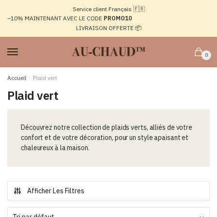
Passer
Aller
Service client Français 🇫🇷
à
au
–10%
MAINTENANT AVEC LE CODE
PROMO10
la
contenu
LIVRAISON OFFERTE 📦
navigation
0
Accueil
/
Plaid vert
Plaid vert
Découvrez notre collection de plaids verts, alliés de votre
confort et de votre décoration, pour un style apaisant et
chaleureux à la maison.
Afficher Les Filtres