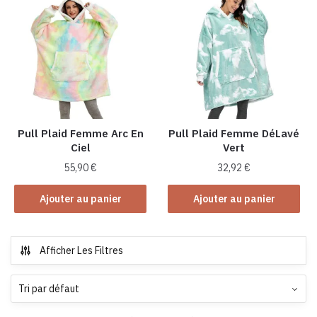
variations.
Les
options
peuvent
être
choisies
sur
la
Pull Plaid Femme Arc En
Pull Plaid Femme DéLavé
Ciel
Vert
page
du
55,90
€
32,92
€
produit
Ajouter au panier
Ajouter au panier
Afficher Les Filtres