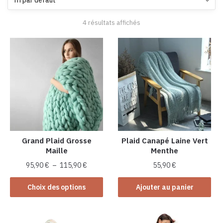
4 résultats affichés
Grand Plaid Grosse
Plaid Canapé Laine Vert
Maille
Menthe
Plage
95,90
€
–
115,90
€
55,90
€
de
Ce
prix :
Choix des options
Ajouter au panier
produit
95,90 €
a
à
plusieurs
115,90 €