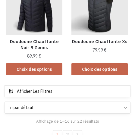
options
peuvent
être
choisies
sur
la
Doudoune Chauffante
Doudoune Chauffante Xs
Noir 9 Zones
page
79,99
€
du
89,99
€
Ce
produit
Ce
produit
Choix des options
Choix des options
produit
a
a
plusieurs
plusieurs
variations.
Afficher Les Filtres
variations.
Les
Les
options
options
peuvent
peuvent
être
Affichage de 1–16 sur 22 résultats
être
choisies
choisies
sur
1
2