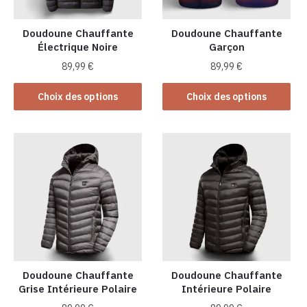
sur
sur
la
la
Doudoune Chauffante
Doudoune Chauffante
Électrique Noire
Garçon
page
page
du
du
89,99
€
89,99
€
produit
produit
Ce
Ce
Choix des options
Choix des options
produit
produit
a
a
plusieurs
plusieurs
variations.
variations.
Les
Les
options
options
peuvent
peuvent
être
être
choisies
choisies
sur
sur
la
la
Doudoune Chauffante
Doudoune Chauffante
Grise Intérieure Polaire
Intérieure Polaire
page
page
du
du