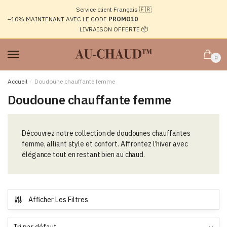
Passer
Aller
Service client Français 🇫🇷
à
au
–10%
MAINTENANT AVEC LE CODE
PROMO10
la
contenu
LIVRAISON OFFERTE 📦
navigation
0
Accueil
/
Doudoune chauffante femme
Doudoune chauffante femme
Découvrez notre collection de doudounes chauffantes
femme, alliant style et confort. Affrontez l’hiver avec
élégance tout en restant bien au chaud.
Afficher Les Filtres