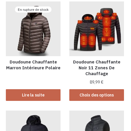
plusieurs
plusieurs
En rupture de stock
variations.
variations.
Les
Les
options
options
peuvent
peuvent
être
être
choisies
choisies
sur
sur
la
la
Doudoune Chauffante
Doudoune Chauffante
Marron Intérieure Polaire
Noir 11 Zones De
page
page
Chauffage
du
du
produit
produit
89,99
€
Ce
Lire la suite
Choix des options
produit
a
plusieurs
variations.
Les