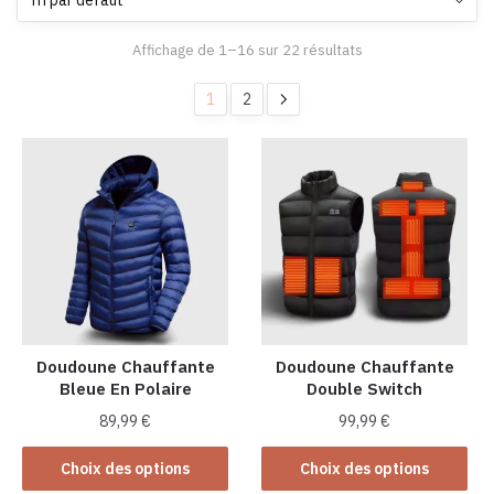
Affichage de 1–16 sur 22 résultats
1
2
Doudoune Chauffante
Doudoune Chauffante
Bleue En Polaire
Double Switch
89,99
€
99,99
€
Ce
Ce
Choix des options
Choix des options
produit
produit