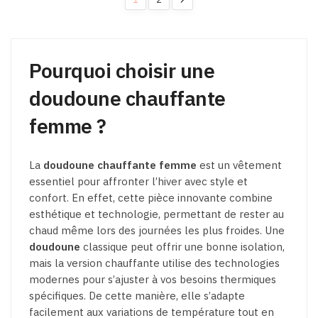
sur
la
la
page
page
du
du
Pourquoi choisir une
produit
produit
doudoune chauffante
femme ?
La
doudoune chauffante femme
est un vêtement
essentiel pour affronter l’hiver avec style et
confort. En effet, cette pièce innovante combine
esthétique et technologie, permettant de rester au
chaud même lors des journées les plus froides. Une
doudoune
classique peut offrir une bonne isolation,
mais la version chauffante utilise des technologies
modernes pour s’ajuster à vos besoins thermiques
spécifiques. De cette manière, elle s’adapte
facilement aux variations de température tout en