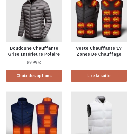
Doudoune Chauffante
Veste Chauffante 17
Grise Intérieure Polaire
Zones De Chauffage
89,99
€
Ce
Choix des options
Lire la suite
produit
a
plusieurs
variations.
Les
options
peuvent
être