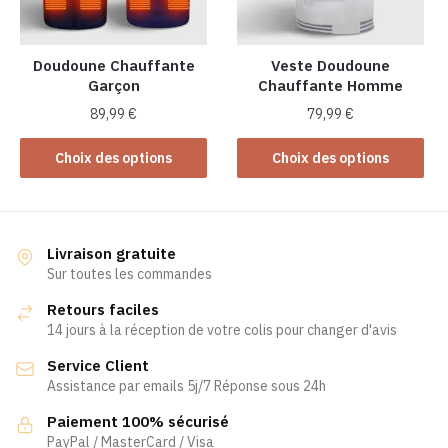
choisies
sur
la
Doudoune Chauffante
Veste Doudoune
Garçon
Chauffante Homme
page
du
89,99
€
79,99
€
produit
Ce
Ce
Choix des options
Choix des options
produit
produit
a
a
plusieurs
plusieurs
variations.
variations.
Livraison gratuite
Les
Les
Sur toutes les commandes
options
options
Retours faciles
peuvent
peuvent
14 jours à la réception de votre colis pour changer d'avis
être
être
Service Client
choisies
choisies
Assistance par emails 5j/7 Réponse sous 24h
sur
sur
la
la
Paiement 100% sécurisé
page
page
PayPal / MasterCard / Visa