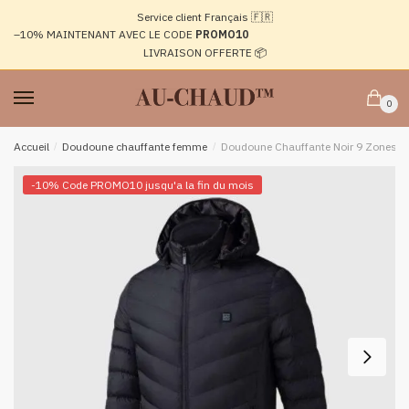
Passer
Aller
Service client Français 🇫🇷
à
au
–10%
MAINTENANT AVEC LE CODE
PROMO10
la
contenu
LIVRAISON OFFERTE 📦
navigation
0
Accueil
/
Doudoune chauffante femme
/
Doudoune Chauffante Noir 9 Zones
-10% Code PROMO10 jusqu'a la fin du mois