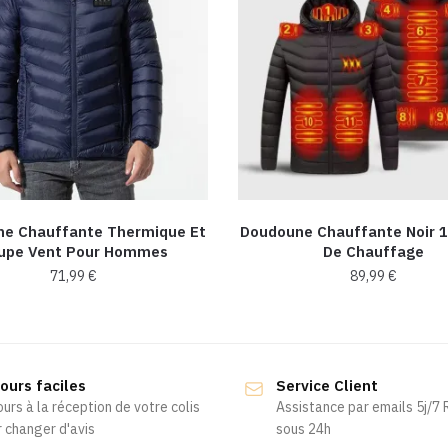
e Chauffante Thermique Et
Doudoune Chauffante Noir 
upe Vent Pour Hommes
De Chauffage
71,99
€
89,99
€
Ce
Ce
produit
produit
a
a
ours faciles
Service Client
plusieurs
plusieurs
ours à la réception de votre colis
Assistance par emails 5j/7
variations.
variations.
 changer d'avis
sous 24h
Les
Les