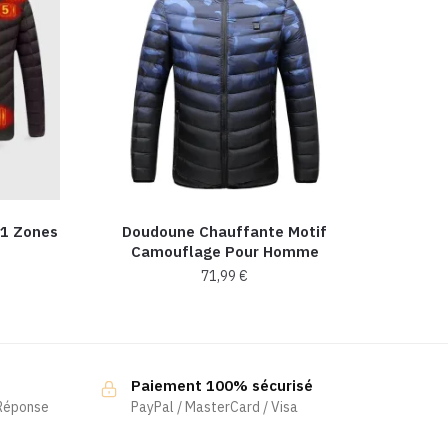
11 Zones
Doudoune Chauffante Motif
Camouflage Pour Homme
71,99
€
Ce
produit
a
Paiement 100% sécurisé
plusieurs
 Réponse
PayPal / MasterCard / Visa
variations.
Les