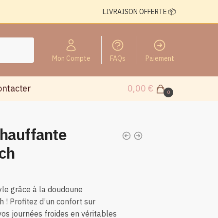
LIVRAISON OFFERTE 📦
Mon Compte
FAQs
Paiement
ontacter
0,00
€
0
hauffante
ch
tyle grâce à la doudoune
 ! Profitez d’un confort sur
os journées froides en véritables