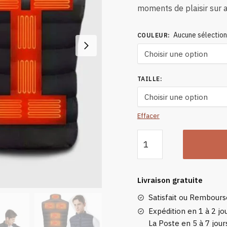
moments de plaisir sur 
Aucune sélectio
COULEUR
:
TAILLE
:
Effacer
quantité
de
Doudoune
Chauffante
Livraison gratuite
Double
Satisfait ou Rembour
Switch
Expédition en 1 à 2 jou
La Poste en 5 à 7 jour