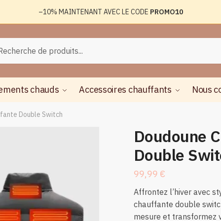
–10%
MAINTENANT AVEC LE CODE
PROMO10
rche
herche
ements chauds
Accessoires chauffants
Nous c
fante Double Switch
Doudoune C
Double Swit
99,99
€
Affrontez l’hiver avec s
chauffante double switch
mesure et transformez v