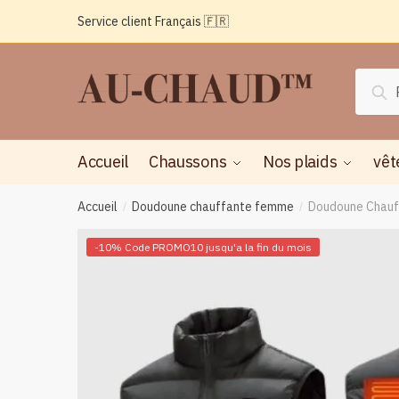
Passer
Aller
Service client Français 🇫🇷
à
au
la
contenu
navigation
Reche
Rec
pour :
Accueil
Chaussons
Nos plaids
vêt
Accueil
Doudoune chauffante femme
Doudoune Chauf
/
/
-10% Code PROMO10 jusqu'a la fin du mois