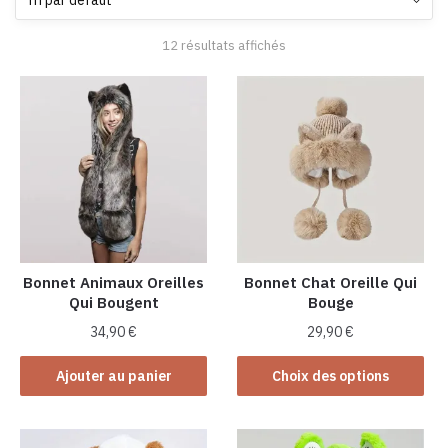
12 résultats affichés
Bonnet Animaux Oreilles
Bonnet Chat Oreille Qui
Qui Bougent
Bouge
34,90
€
29,90
€
Ce
Ajouter au panier
Choix des options
produit
a
plusieurs