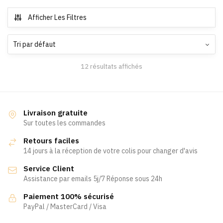
a
plusieurs
plusieurs
variations.
Afficher Les Filtres
variations.
Les
Les
options
options
peuvent
peuvent
être
12 résultats affichés
être
choisies
choisies
sur
sur
la
la
page
Livraison gratuite
page
du
Sur toutes les commandes
du
produit
Retours faciles
produit
14 jours à la réception de votre colis pour changer d'avis
Service Client
Assistance par emails 5j/7 Réponse sous 24h
Paiement 100% sécurisé
PayPal / MasterCard / Visa