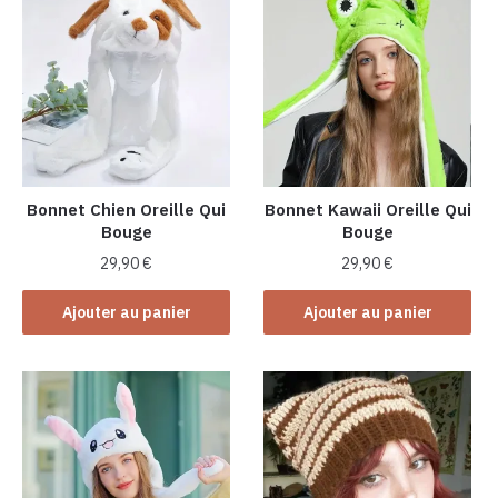
variations.
Les
options
peuvent
être
choisies
sur
la
Bonnet Chien Oreille Qui
Bonnet Kawaii Oreille Qui
Bouge
Bouge
page
du
29,90
€
29,90
€
produit
Ajouter au panier
Ajouter au panier