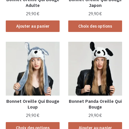
Adulte
Japon
page
du
du
produit
29,90
€
29,90
€
produit
Ce
Ajouter au panier
Choix des options
produit
a
plusieurs
variations.
Les
options
peuvent
être
choisies
sur
la
Bonnet Oreille Qui Bouge
Bonnet Panda Oreille Qui
Loup
Bouge
page
du
29,90
€
29,90
€
produit
Ce
Choix des options
Ajouter au panier