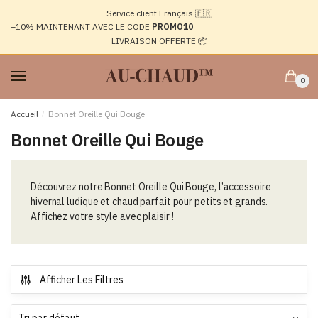
Passer
Aller
Service client Français 🇫🇷
à
au
–10%
MAINTENANT AVEC LE CODE
PROMO10
la
contenu
LIVRAISON OFFERTE 📦
navigation
0
Accueil
/
Bonnet Oreille Qui Bouge
Bonnet Oreille Qui Bouge
Découvrez notre Bonnet Oreille Qui Bouge, l’accessoire
hivernal ludique et chaud parfait pour petits et grands.
Affichez votre style avec plaisir !
Afficher Les Filtres