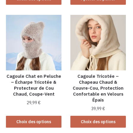
produit
a
plusieurs
variations.
Les
options
peuvent
être
choisies
sur
la
Cagoule Chat en Peluche
Cagoule Tricotée –
– Écharpe Tricotée &
Chapeau Chaud &
page
Protecteur de Cou
Couvre-Cou, Protection
du
Chaud, Coupe-Vent
Confortable en Velours
produit
Épais
29,99
€
39,99
€
Ce
Ce
produit
Choix des options
Choix des options
produit
a