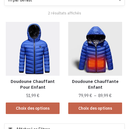
2 résultats affichés
Doudoune Chauffant
Doudoune Chauffante
Pour Enfant
Enfant
Plage
51,99
€
79,99
€
–
89,99
€
de
Ce
Ce
prix :
Choix des options
Choix des options
produit
produit
79,99 €
a
a
à
plusieurs
plusieurs
89,99 €