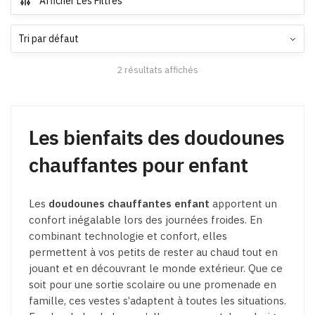
Afficher Les Filtres
variations.
variations.
Les
Les
options
options
peuvent
peuvent
2 résultats affichés
être
être
choisies
choisies
sur
sur
la
la
Les bienfaits des doudounes
page
page
chauffantes pour enfant
du
du
produit
produit
Les
doudounes chauffantes enfant
apportent un
confort inégalable lors des journées froides. En
combinant technologie et confort, elles
permettent à vos petits de rester au chaud tout en
jouant et en découvrant le monde extérieur. Que ce
soit pour une sortie scolaire ou une promenade en
famille, ces vestes s’adaptent à toutes les situations.