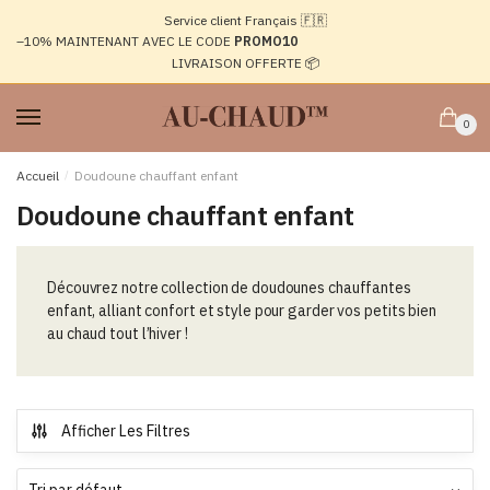
Passer
Aller
Service client Français 🇫🇷
à
au
–10%
MAINTENANT AVEC LE CODE
PROMO10
la
contenu
LIVRAISON OFFERTE 📦
navigation
0
Accueil
/
Doudoune chauffant enfant
Doudoune chauffant enfant
Découvrez notre collection de doudounes chauffantes
enfant, alliant confort et style pour garder vos petits bien
au chaud tout l’hiver !
Afficher Les Filtres