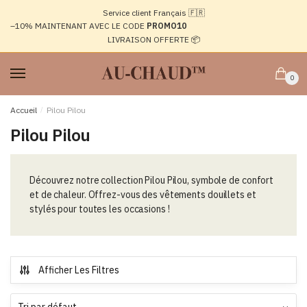
Passer
Aller
Service client Français 🇫🇷
à
au
–10%
MAINTENANT AVEC LE CODE
PROMO10
la
contenu
LIVRAISON OFFERTE 📦
navigation
0
Accueil
/
Pilou Pilou
Pilou Pilou
Découvrez notre collection Pilou Pilou, symbole de confort
et de chaleur. Offrez-vous des vêtements douillets et
stylés pour toutes les occasions !
Afficher Les Filtres