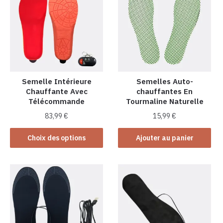
Semelle Intérieure
Semelles Auto-
Chauffante Avec
chauffantes En
Télécommande
Tourmaline Naturelle
83,99
€
15,99
€
Ce
Choix des options
Ajouter au panier
produit
a
plusieurs
variations.
Les
options
peuvent