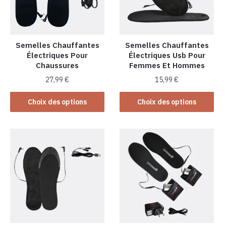
être
choisies
sur
la
Semelles Chauffantes
Semelles Chauffantes
Électriques Pour
Électriques Usb Pour
page
Chaussures
Femmes Et Hommes
du
produit
27,99
€
15,99
€
Ce
Ce
Choix des options
Choix des options
produit
produit
a
a
plusieurs
plusieurs
variations.
variations.
Les
Les
options
options
peuvent
peuvent
être
être
choisies
choisies
sur
sur