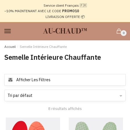
Passer
Aller
Service client Français 🇫🇷
à
au
–10%
MAINTENANT AVEC LE CODE
PROMO10
la
contenu
LIVRAISON OFFERTE 📦
navigation
0
Accueil
/
Semelle Intérieure Chauffante
Semelle Intérieure Chauffante
Afficher Les Filtres
8 résultats affichés