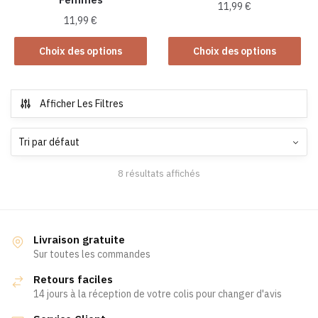
produit
11,99
€
11,99
€
Ce
Ce
produit
Choix des options
Choix des options
produit
a
a
plusieurs
plusieurs
variations.
Afficher Les Filtres
variations.
Les
Les
options
options
peuvent
peuvent
être
8 résultats affichés
être
choisies
choisies
sur
sur
la
la
page
Livraison gratuite
page
du
Sur toutes les commandes
du
produit
Retours faciles
produit
14 jours à la réception de votre colis pour changer d'avis