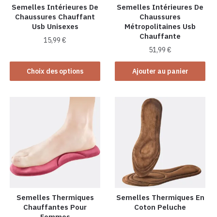
la
la
Semelles Intérieures De
Semelles Intérieures De
Chaussures Chauffant
Chaussures
page
page
Usb Unisexes
Métropolitaines Usb
du
du
Chauffante
produit
produit
15,99
€
51,99
€
Ce
produit
Choix des options
Ajouter au panier
a
plusieurs
variations.
Les
options
peuvent
être
choisies
sur
la
Semelles Thermiques
Semelles Thermiques En
page
Chauffantes Pour
Coton Peluche
du
Femmes