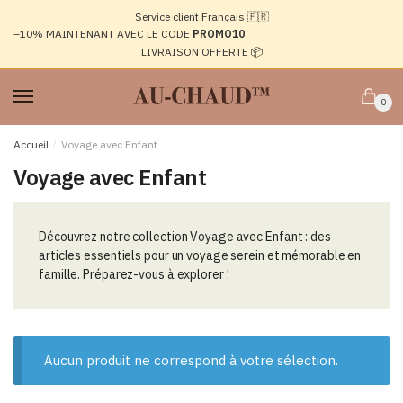
Passer
Aller
Service client Français 🇫🇷
à
au
–10%
MAINTENANT AVEC LE CODE
PROMO10
la
contenu
LIVRAISON OFFERTE 📦
navigation
0
Accueil
/
Voyage avec Enfant
Voyage avec Enfant
Découvrez notre collection Voyage avec Enfant : des
articles essentiels pour un voyage serein et mémorable en
famille. Préparez-vous à explorer !
Aucun produit ne correspond à votre sélection.