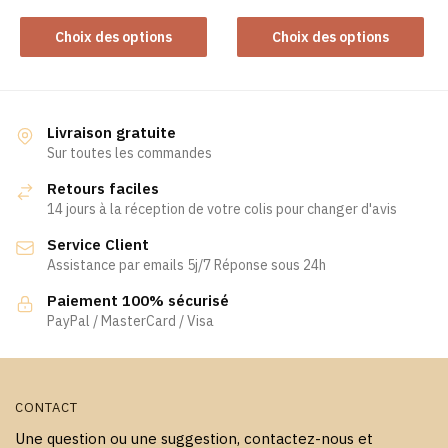
produit
Ce
Ce
Choix des options
Choix des options
produit
produit
a
a
plusieurs
plusieurs
variations.
variations.
Livraison gratuite
Les
Les
Sur toutes les commandes
options
options
Retours faciles
peuvent
peuvent
14 jours à la réception de votre colis pour changer d'avis
être
être
Service Client
choisies
choisies
Assistance par emails 5j/7 Réponse sous 24h
sur
sur
la
la
Paiement 100% sécurisé
page
page
PayPal / MasterCard / Visa
du
du
produit
produit
CONTACT
Une question ou une suggestion, contactez-nous et