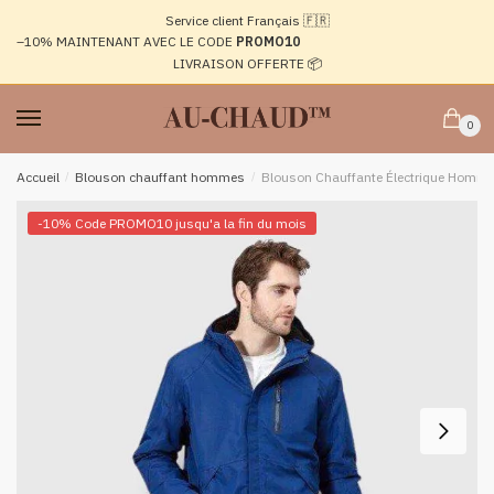
Passer
Aller
Service client Français 🇫🇷
à
au
–10%
MAINTENANT AVEC LE CODE
PROMO10
la
contenu
LIVRAISON OFFERTE 📦
navigation
0
Accueil
/
Blouson chauffant hommes
/
Blouson Chauffante Électrique Homme
-10% Code PROMO10 jusqu'a la fin du mois