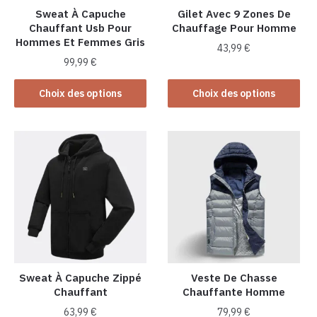
Sweat À Capuche
Gilet Avec 9 Zones De
Chauffant Usb Pour
Chauffage Pour Homme
Hommes Et Femmes Gris
43,99
€
99,99
€
Ce
Ce
produit
Choix des options
Choix des options
produit
a
a
plusieurs
plusieurs
variations.
variations.
Les
Les
options
options
peuvent
peuvent
être
être
choisies
choisies
sur
sur
la
la
Sweat À Capuche Zippé
Veste De Chasse
page
Chauffant
Chauffante Homme
page
du
du
produit
63,99
€
79,99
€