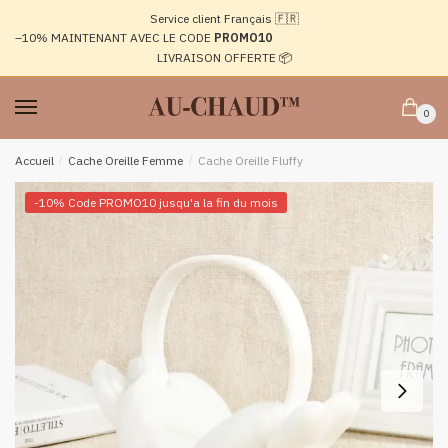
Passer
Aller
Service client Français 🇫🇷
à
au
–10%
MAINTENANT AVEC LE CODE
PROMO10
la
contenu
LIVRAISON OFFERTE 📦
navigation
0
Accueil
/
Cache Oreille Femme
/
Cache Oreille Fluffy
-10% Code PROMO10 jusqu'a la fin du mois