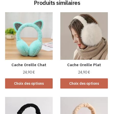
Produits similaires
Cache Oreille Chat
Cache Oreille Plat
24,90
€
24,90
€
Ce
Ce
Choix des options
Choix des options
produit
produit
a
a
plusieurs
plusieurs
variations.
variations.
Les
Les