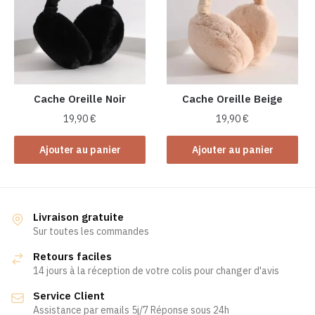
options
options
peuvent
peuvent
être
être
choisies
choisies
sur
sur
la
la
Cache Oreille Noir
Cache Oreille Beige
page
page
19,90
€
19,90
€
du
du
produit
produit
Ajouter au panier
Ajouter au panier
Livraison gratuite
Sur toutes les commandes
Retours faciles
14 jours à la réception de votre colis pour changer d'avis
Service Client
Assistance par emails 5j/7 Réponse sous 24h