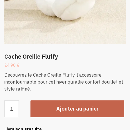
Cache Oreille Fluffy
24,90
€
Découvrez le Cache Oreille Fluffy, l’accessoire
incontournable pour cet hiver qui allie confort douillet et
style raffiné.
quantité
Ajouter au panier
de
Cache
Oreille
Livraison gratuite