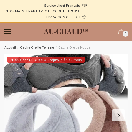
Passer
Aller
Service client Français 🇫🇷
à
au
–10%
MAINTENANT AVEC LE CODE
PROMO10
la
contenu
LIVRAISON OFFERTE 📦
navigation
0
Accueil
/
Cache Oreille Femme
/
Cache Oreille Nuque
-10% Code PROMO10 jusqu'a la fin du mois