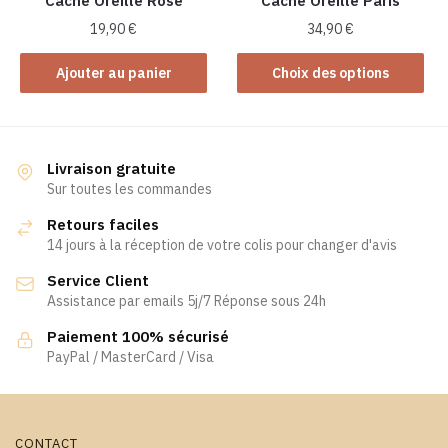
Cache Oreille Rose
Cache Oreille Paris
page
du
19,90
€
34,90
€
produit
Ce
Ajouter au panier
Choix des options
produit
a
plusieurs
variations.
Livraison gratuite
Les
Sur toutes les commandes
options
Retours faciles
peuvent
14 jours à la réception de votre colis pour changer d'avis
être
Service Client
choisies
Assistance par emails 5j/7 Réponse sous 24h
sur
la
Paiement 100% sécurisé
page
PayPal / MasterCard / Visa
du
produit
CONTACT