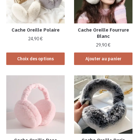
Cache Oreille Polaire
Cache Oreille Fourrure
Blanc
24,90
€
29,90
€
Ce
produit
Choix des options
Ajouter au panier
a
plusieurs
variations.
Les
options
peuvent
être
choisies
sur
la