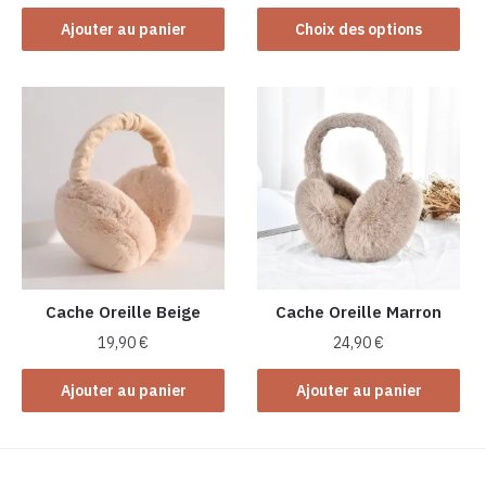
Ce
Ajouter au panier
Choix des options
produit
a
plusieurs
variations.
Les
options
peuvent
être
choisies
sur
la
Cache Oreille Beige
Cache Oreille Marron
page
19,90
€
24,90
€
du
produit
Ajouter au panier
Ajouter au panier