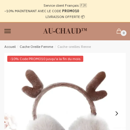
Passer
Aller
Service client Français 🇫🇷
à
au
–10%
MAINTENANT AVEC LE CODE
PROMO10
la
contenu
LIVRAISON OFFERTE 📦
navigation
0
Accueil
/
Cache Oreille Femme
/
Cache-oreilles Renne
-10% Code PROMO10 jusqu'a la fin du mois