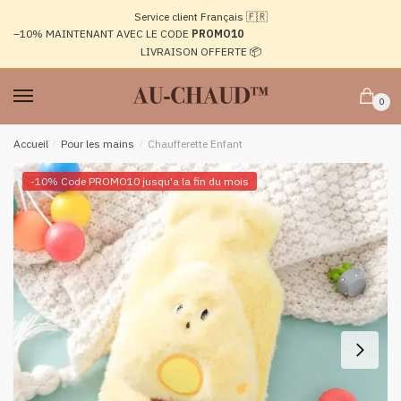
Passer
Aller
Service client Français 🇫🇷
à
au
–10%
MAINTENANT AVEC LE CODE
PROMO10
la
contenu
LIVRAISON OFFERTE 📦
navigation
0
Accueil
/
Pour les mains
/
Chaufferette Enfant
-10% Code PROMO10 jusqu'a la fin du mois