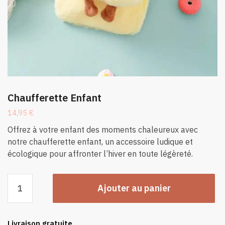
Chaufferette Enfant
14,95
€
Offrez à votre enfant des moments chaleureux avec
notre chaufferette enfant, un accessoire ludique et
écologique pour affronter l’hiver en toute légèreté.
quantité
Ajouter au panier
de
Chaufferette
Enfant
Livraison gratuite