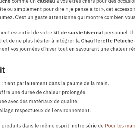
uche
comme un
cadeau
à vos êtres chers pour des occasion
ête ou simplement pour dire « je pense à toi », cet accesso
aimez. C’est un geste attentionné qui montre combien vous
ent essentiel de votre
kit de survie hivernal
personnel. Il
 et de ne plus hésiter à intégrer la
Chaufferette Peluche
ment vos journées d’hiver tout en savourant une chaleur ré
it
: tient parfaitement dans la paume de la main.
ffre une durée de chaleur prolongée.
quée avec des matériaux de qualité.
allage respectueux de l’environnement.
 produits dans le même esprit, notre série de
Pour les mai