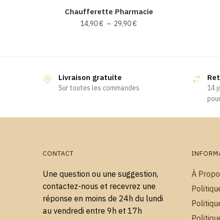
Chaufferette Pharmacie
Plage
14,90
€
–
29,90
€
de
Ce
prix :
produit
14,90 €
a
à
Livraison gratuite
29,90 €
Ret
plusieurs
Sur toutes les commandes
14 j
variations.
pour
Les
options
peuvent
être
choisies
CONTACT
INFORM
sur
Une question ou une suggestion,
À Propo
la
contactez-nous et recevrez une
Politiqu
page
réponse en moins de 24h du lundi
du
Politiqu
au vendredi entre 9h et 17h
produit
Politiq