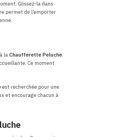
moment. Glissez-la dans
gère permet de l’emporter
ienne.
à la
Chaufferette Peluche
.
accueillante. Ce moment
e
est recherchée pour une
reux et encourage chacun à
eluche