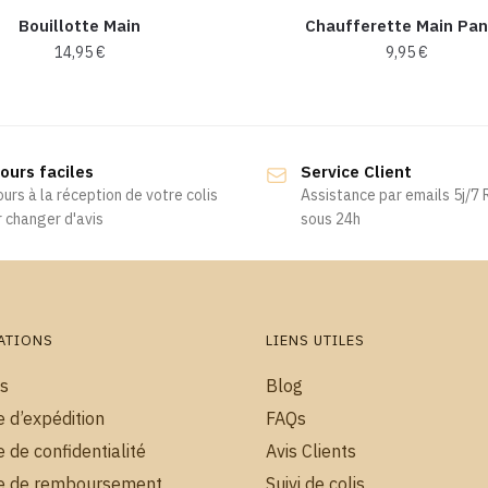
Bouillotte Main
Chaufferette Main Pa
14,95
€
9,95
€
ours faciles
Service Client
ours à la réception de votre colis
Assistance par emails 5j/7
 changer d'avis
sous 24h
ATIONS
LIENS UTILES
s
Blog
e d’expédition
FAQs
e de confidentialité
Avis Clients
ue de remboursement
Suivi de colis