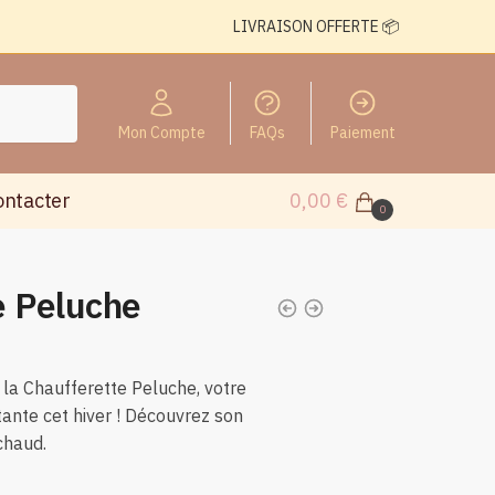
LIVRAISON OFFERTE 📦
Mon Compte
FAQs
Paiement
ontacter
0,00
€
0
e Peluche
c la Chaufferette Peluche, votre
tante cet hiver ! Découvrez son
chaud.