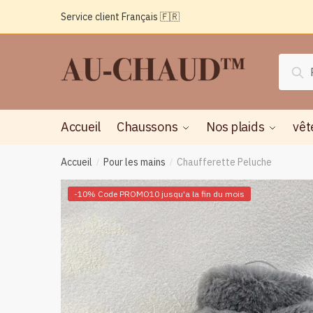
Passer
Aller
Service client Français 🇫🇷
à
au
la
contenu
navigation
Reche
Rec
pour :
Accueil
Chaussons
Nos plaids
vêt
Accueil
Pour les mains
Chaufferette Peluche
/
/
-10% Code PROMO10 jusqu'a la fin du mois