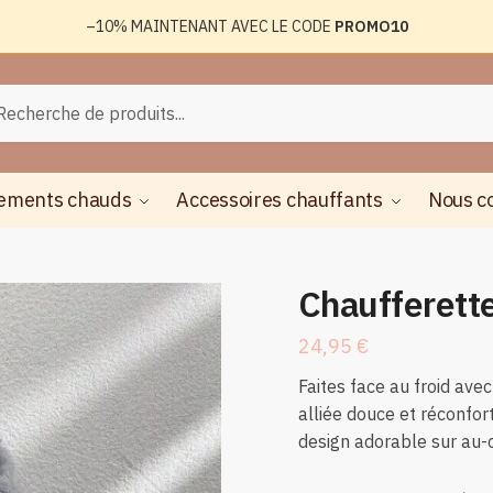
–10%
MAINTENANT AVEC LE CODE
PROMO10
rche
herche
ements chauds
Accessoires chauffants
Nous c
Chaufferett
24,95
€
Faites face au froid ave
alliée douce et réconfor
design adorable sur au-