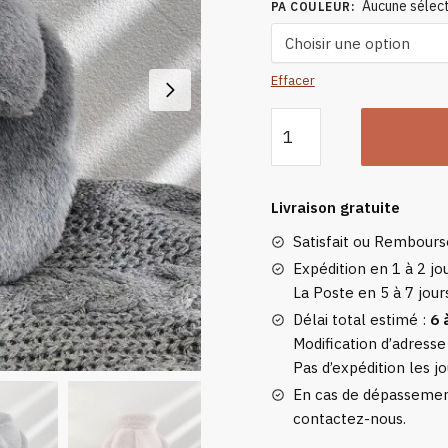
Aucune sélect
PA COULEUR
:
Effacer
quantité
de
Chaufferette
Peluche
Livraison gratuite
Satisfait ou Rembour
Expédition en 1 à 2 jou
La Poste en 5 à 7 jour
Délai total estimé :
6 
Modification d’adresse
Pas d’expédition les jo
En cas de dépassement
contactez-nous.