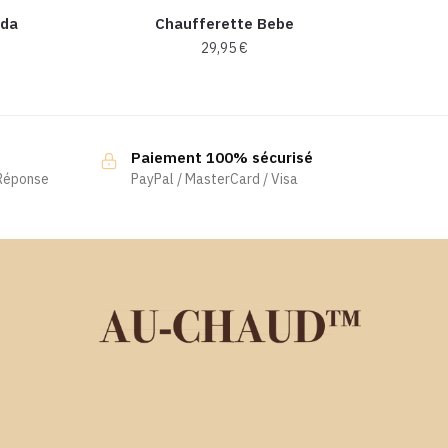
nda
Chaufferette Bebe
29,95
€
Ce
produit
a
Paiement 100% sécurisé
plusieurs
 Réponse
PayPal / MasterCard / Visa
variations.
Les
options
peuvent
être
choisies
sur
la
page
du
produit