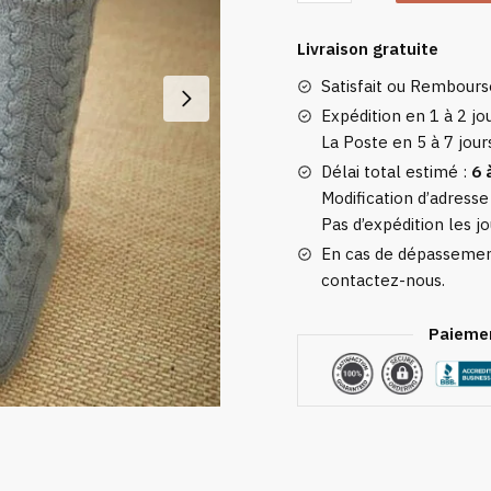
Chausson
Chaussette
Livraison gratuite
Femme
Satisfait ou Rembour
Gris
Expédition en 1 à 2 jou
La Poste en 5 à 7 jour
Délai total estimé :
6 
Modification d’adresse
Pas d’expédition les jo
En cas de dépassement
contactez-nous.
Paiemen