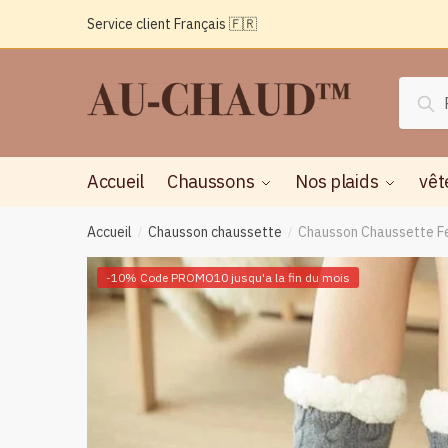
Passer
Aller
Service client Français 🇫🇷
à
au
la
contenu
navigation
Reche
Rec
pour :
Accueil
Chaussons
Nos plaids
vêt
Accueil
Chausson chaussette
Chausson Chaussette F
/
/
-10% Code PROMO10 jusqu'a la fin du mois