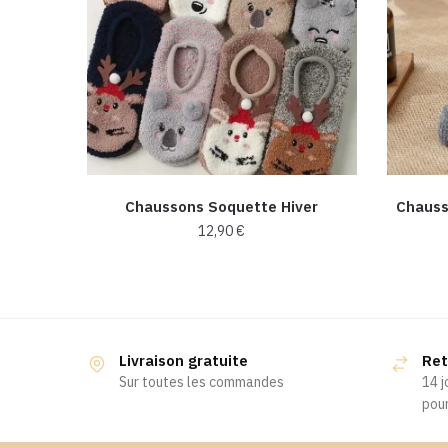
Chaussons Soquette Hiver
Chauss
12,90
€
Ce
produit
a
plusieurs
Livraison gratuite
Ret
variations.
Sur toutes les commandes
14 j
Les
pour
options
peuvent