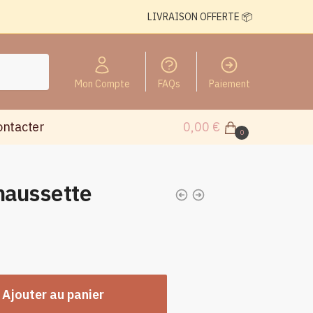
LIVRAISON OFFERTE 📦
Mon Compte
FAQs
Paiement
ontacter
0,00
€
0
haussette
Ajouter au panier