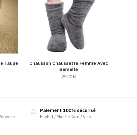
e Taupe
Chausson Chaussette Femme Avec
Semelle
25,90
€
Ce
produit
a
Paiement 100% sécurisé
plusieurs
 Réponse
PayPal / MasterCard / Visa
variations.
Les
options