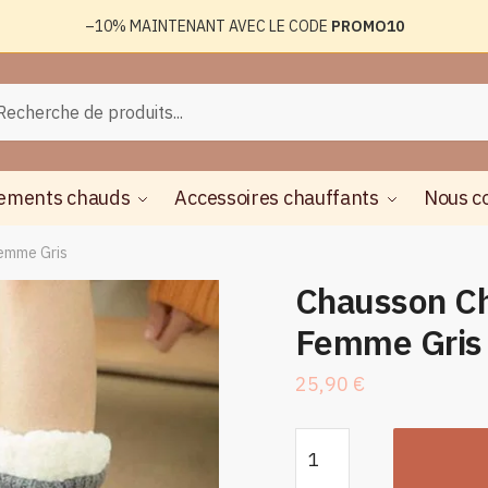
–10%
MAINTENANT AVEC LE CODE
PROMO10
rche
herche
ements chauds
Accessoires chauffants
Nous c
emme Gris
Chausson C
Femme Gris
25,90
€
quantité
de