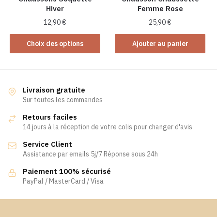
Hiver
Femme Rose
page
du
12,90
€
25,90
€
produit
Ce
Choix des options
Ajouter au panier
produit
a
plusieurs
variations.
Livraison gratuite
Les
Sur toutes les commandes
options
Retours faciles
peuvent
14 jours à la réception de votre colis pour changer d'avis
être
Service Client
choisies
Assistance par emails 5j/7 Réponse sous 24h
sur
la
Paiement 100% sécurisé
page
PayPal / MasterCard / Visa
du
produit