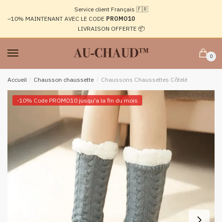
Passer
Aller
Service client Français 🇫🇷
à
au
–10%
MAINTENANT AVEC LE CODE
PROMO10
la
contenu
LIVRAISON OFFERTE 📦
navigation
0
Accueil
/
Chausson chaussette
/
Chaussons Chaussettes Côtelé
-10% Code PROMO10 jusqu'a la fin du mois