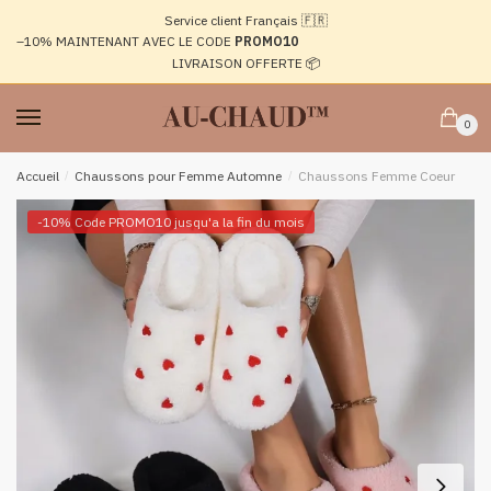
Passer
Aller
Service client Français 🇫🇷
à
au
–10%
MAINTENANT AVEC LE CODE
PROMO10
la
contenu
LIVRAISON OFFERTE 📦
navigation
0
Accueil
/
Chaussons pour Femme Automne
/
Chaussons Femme Coeur
-10% Code PROMO10 jusqu'a la fin du mois