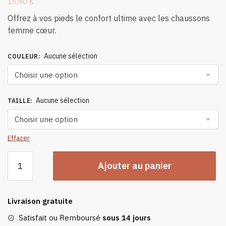
15,90
€
Offrez à vos pieds le confort ultime avec les chaussons
femme cœur.
Aucune sélection
COULEUR
:
Aucune sélection
TAILLE
:
Effacer
quantité
Ajouter au panier
de
Chaussons
Femme
Livraison gratuite
Coeur
Satisfait ou Remboursé
sous 14 jours