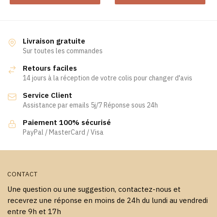
produit
a
a
plusieurs
plusieurs
variations.
variations.
Les
Livraison gratuite
Les
Sur toutes les commandes
options
options
peuvent
Retours faciles
peuvent
être
14 jours à la réception de votre colis pour changer d'avis
être
choisies
Service Client
choisies
sur
Assistance par emails 5j/7 Réponse sous 24h
sur
la
la
page
Paiement 100% sécurisé
page
PayPal / MasterCard / Visa
du
du
produit
produit
CONTACT
Une question ou une suggestion, contactez-nous et
recevrez une réponse en moins de 24h du lundi au vendredi
entre 9h et 17h