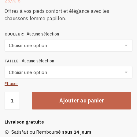
25,90
€
Offrez à vos pieds confort et élégance avec les
chaussons femme papillon.
Aucune sélection
COULEUR
:
Aucune sélection
TAILLE
:
Effacer
quantité
Ajouter au panier
de
Chaussons
Femme
Livraison gratuite
Papillon
Satisfait ou Remboursé
sous 14 jours