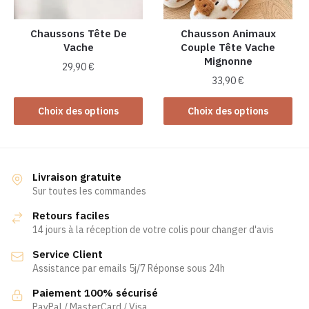
sur
sur
la
la
Chaussons Tête De
Chausson Animaux
page
Vache
Couple Tête Vache
page
du
Mignonne
du
produit
29,90
€
produit
33,90
€
Ce
Ce
produit
Choix des options
Choix des options
produit
a
a
plusieurs
plusieurs
variations.
variations.
Les
Livraison gratuite
Les
Sur toutes les commandes
options
options
peuvent
Retours faciles
peuvent
être
14 jours à la réception de votre colis pour changer d'avis
être
choisies
Service Client
choisies
sur
Assistance par emails 5j/7 Réponse sous 24h
sur
la
la
page
Paiement 100% sécurisé
page
PayPal / MasterCard / Visa
du