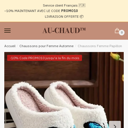
Passer
Aller
Service client Français 🇫🇷
à
au
–10%
MAINTENANT AVEC LE CODE
PROMO10
la
contenu
LIVRAISON OFFERTE 📦
navigation
0
Accueil
/
Chaussons pour Femme Automne
/
Chaussons Femme Papillon
-10% Code PROMO10 jusqu'a la fin du mois