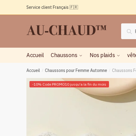
Passer
Aller
Service client Français 🇫🇷
à
au
la
contenu
navigation
Reche
Rec
pour :
Accueil
Chaussons
Nos plaids
vêt
Accueil
Chaussons pour Femme Automne
Chaussons F
/
/
-10% Code PROMO10 jusqu'a la fin du mois