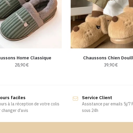
ussons Home Classique
Chaussons Chien Douil
28,90
€
39,90
€
Ce
Ce
produit
produit
a
a
ours faciles
Service Client
plusieurs
plusieurs
ours à la réception de votre colis
Assistance par emails 5j/7
variations.
variations.
 changer d'avis
sous 24h
Les
Les
options
options
peuvent
peuvent