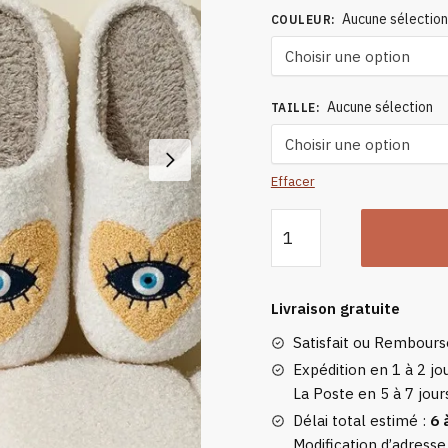
Aucune sélectio
COULEUR
:
Aucune sélection
TAILLE
:
Effacer
quantité
de
Chaussons
Femme
Livraison gratuite
Style
Satisfait ou Rembour
Œil
Porte-
Expédition en 1 à 2 jou
La Poste en 5 à 7 jour
bonheur
Délai total estimé :
6 
Modification d’adresse