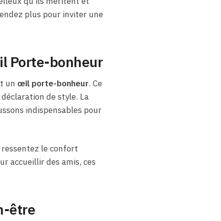
elleux qu’ils méritent et
tendez plus pour inviter une
il Porte-bonheur
nt un
œil porte-bonheur
. Ce
déclaration de style. La
aussons indispensables pour
 ressentez le confort
r accueillir des amis, ces
n-être