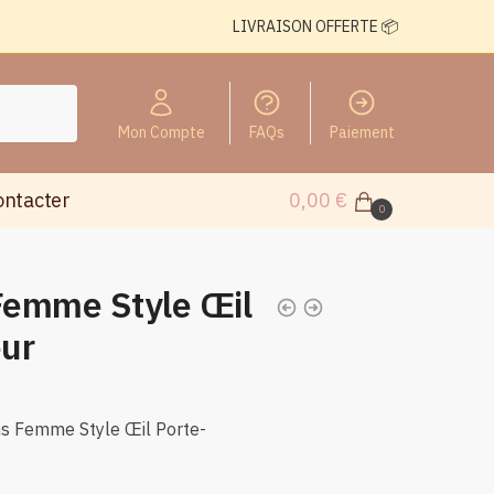
LIVRAISON OFFERTE 📦
Mon Compte
FAQs
Paiement
ontacter
0,00
€
0
Femme Style Œil
ur
s Femme Style Œil Porte-