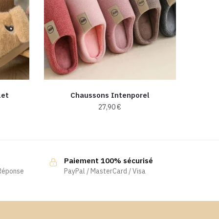
let
Chaussons Intenporel
27,90
€
Ce
produit
a
Paiement 100% sécurisé
plusieurs
 Réponse
PayPal / MasterCard / Visa
variations.
Les
options
peuvent