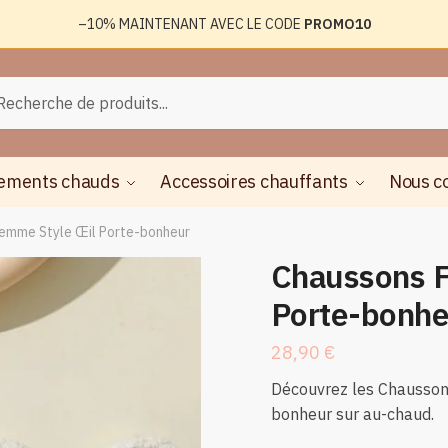
–10%
MAINTENANT AVEC LE CODE
PROMO10
rche
herche
ements chauds
Accessoires chauffants
Nous c
emme Style Œil Porte-bonheur
Chaussons 
Porte-bonhe
28,90
€
Découvrez les Chausson
bonheur sur au-chaud.