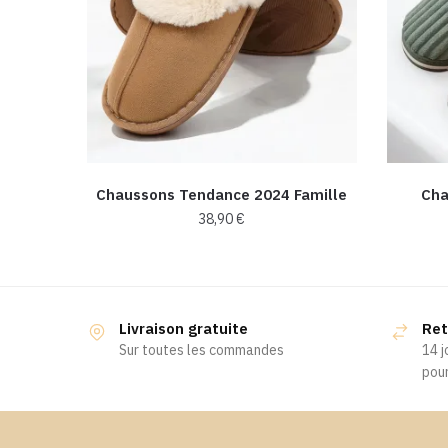
Chaussons Tendance 2024 Famille
Cha
38,90
€
Ce
produit
a
Livraison gratuite
Ret
plusieurs
Sur toutes les commandes
14 j
variations.
pour
Les
options
peuvent