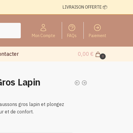
LIVRAISON OFFERTE 📦
Mon Compte
FAQs
Paiement
ontacter
0,00
€
0
ros Lapin
haussons gros lapin et plongez
r et de confort.
n