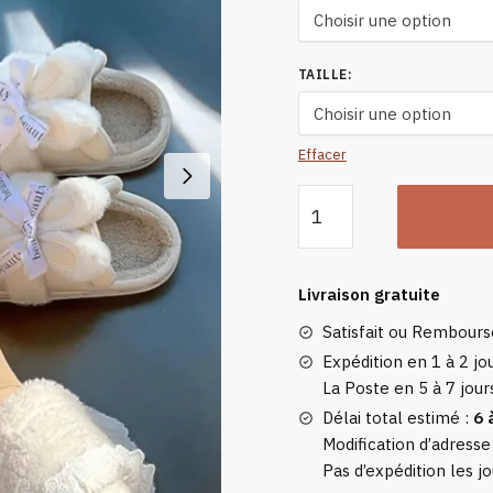
TAILLE
:
Effacer
quantité
de
Chaussons
Gros
Livraison gratuite
Lapin
Satisfait ou Rembour
Expédition en 1 à 2 jou
La Poste en 5 à 7 jour
Délai total estimé :
6 
Modification d’adresse
Pas d’expédition les jo