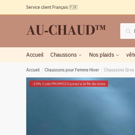
Passer
Aller
Service client Français 🇫🇷
à
au
la
contenu
navigation
Reche
Rec
pour :
Accueil
Chaussons
Nos plaids
vêt
Accueil
Chaussons pour Femme Hiver
Chaussons Gros 
/
/
-10% Code PROMO10 jusqu'a la fin du mois