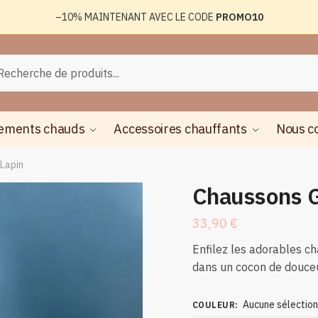
–10%
MAINTENANT AVEC LE CODE
PROMO10
rche
herche
ements chauds
Accessoires chauffants
Nous c
Lapin
Chaussons G
33,90
€
Enfilez les adorables c
dans un cocon de douceu
Aucune sélectio
COULEUR
: