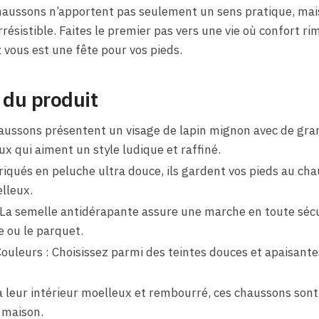
haussons n’apportent pas seulement un sens pratique, mais
résistible. Faites le premier pas vers une vie où confort r
ous est une fête pour vos pieds.
 du produit
aussons présentent un visage de lapin mignon avec de gra
ux qui aiment un style ludique et raffiné.
riqués en peluche ultra douce, ils gardent vos pieds au cha
lleux.
La semelle antidérapante assure une marche en toute sécu
e ou le parquet.
Couleurs : Choisissez parmi des teintes douces et apaisant
à leur intérieur moelleux et rembourré, ces chaussons sont
 maison.