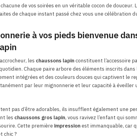
chacune de vos soirées en un véritable cocon de douceur. L
 faites de chaque instant passé chez vous une célébration d
onnerie à vos pieds bienvenue dans
lapin
accrocheur, les
chaussons lapin
constituent l’accessoire p
quotidien. Chaque paire arbore des éléments inscrits dans l
atement intégrées et des couleurs douces qui captivent le re
anément par leur mignonnerie et leur capacité à éveiller 
ent pas d’être adorables, ils insufflent également une pe
ant les
chaussons gros lapin
, vous ravivez l’enfant qui som
 sourire. Cette première
impression
est immanquable, car qui
t chic ?