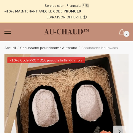
Passer
Aller
Service client Français 🇫🇷
à
au
–10%
MAINTENANT AVEC LE CODE
PROMO10
la
contenu
LIVRAISON OFFERTE 📦
navigation
0
Accueil
/
Chaussons pour Homme Automne
/
Chaussons Halloween
-10% Code PROMO10 jusqu'a la fin du mois