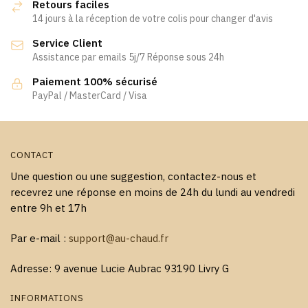
Retours faciles
peuvent
peuvent
14 jours à la réception de votre colis pour changer d'avis
être
être
Service Client
choisies
choisies
Assistance par emails 5j/7 Réponse sous 24h
sur
sur
la
la
Paiement 100% sécurisé
page
page
PayPal / MasterCard / Visa
du
du
produit
produit
CONTACT
Une question ou une suggestion, contactez-nous et
recevrez une réponse en moins de 24h du lundi au vendredi
entre 9h et 17h
Par e-mail :
support@au-chaud.fr
Adresse: 9 avenue Lucie Aubrac 93190 Livry G
INFORMATIONS