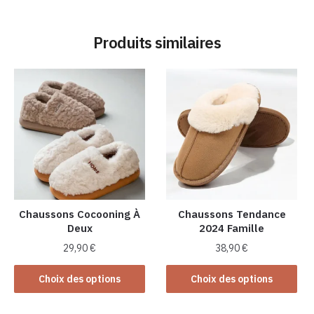
Produits similaires
Chaussons Cocooning À
Chaussons Tendance
Deux
2024 Famille
29,90
€
38,90
€
Ce
Ce
Choix des options
Choix des options
produit
produit
a
a