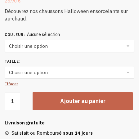
26,90
€
Découvrez nos chaussons Halloween ensorcelants sur
au-chaud.
Aucune sélection
COULEUR
:
TAILLE
:
Effacer
quantité
Ajouter au panier
de
Chaussons
Halloween
Livraison gratuite
Satisfait ou Remboursé
sous 14 jours