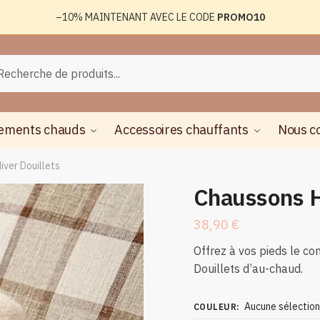
–10%
MAINTENANT AVEC LE CODE
PROMO10
rche
herche
ements chauds
Accessoires chauffants
Nous c
iver Douillets
Chaussons H
38,90
€
Offrez à vos pieds le co
Douillets d’au-chaud.
Aucune sélectio
COULEUR
: