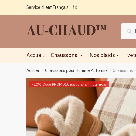
Passer
Aller
Service client Français 🇫🇷
à
au
la
contenu
navigation
Reche
Rec
pour :
Accueil
Chaussons
Nos plaids
vêt
Accueil
Chaussons pour Homme Automne
Chaussons H
/
/
-10% Code PROMO10 jusqu'a la fin du mois