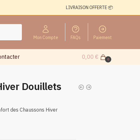
LIVRAISON OFFERTE 📦
Mon Compte
FAQs
Paiement
ontacter
0,00
€
0
iver Douillets
nfort des Chaussons Hiver
n