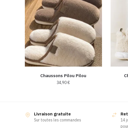
Chaussons Pilou Pilou
C
34,90
€
Ce
produit
a
Livraison gratuite
Ret
plusieurs
Sur toutes les commandes
14 j
variations.
pour