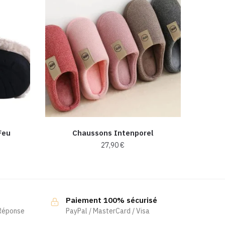
Feu
Chaussons Intenporel
27,90
€
Ce
produit
a
Paiement 100% sécurisé
plusieurs
 Réponse
PayPal / MasterCard / Visa
variations.