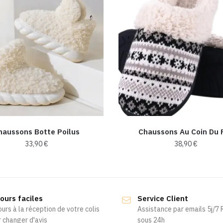
haussons Botte Poilus
Chaussons Au Coin Du 
33,90
€
38,90
€
Ce
Ce
produit
produit
a
a
ours faciles
Service Client
plusieurs
plusieurs
ours à la réception de votre colis
Assistance par emails 5j/7
variations.
variations.
 changer d'avis
sous 24h