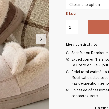
Effacer
quantité
de
Chaussons
Hiver
Livraison gratuite
Douillets
Satisfait ou Rembour
Expédition en 1 à 2 jou
La Poste en 5 à 7 jour
Délai total estimé :
6 
Modification d’adresse
Pas d’expédition les jo
En cas de dépassement
contactez-nous.
Paiemen