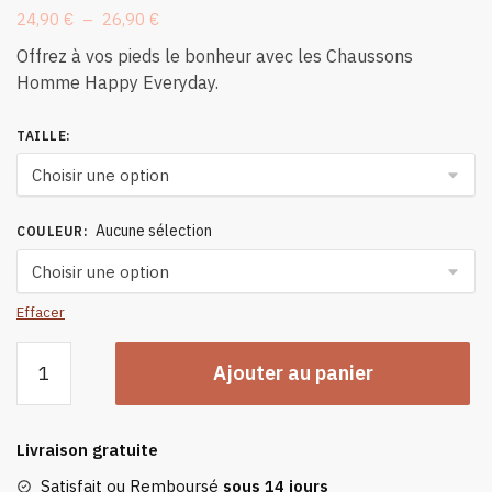
Plage
24,90
€
–
26,90
€
de
Offrez à vos pieds le bonheur avec les Chaussons
prix :
Homme Happy Everyday.
24,90 €
à
TAILLE
:
26,90 €
Aucune sélection
COULEUR
:
Effacer
quantité
Ajouter au panier
de
Chaussons
Homme
Livraison gratuite
Happy
Everyday
Satisfait ou Remboursé
sous 14 jours