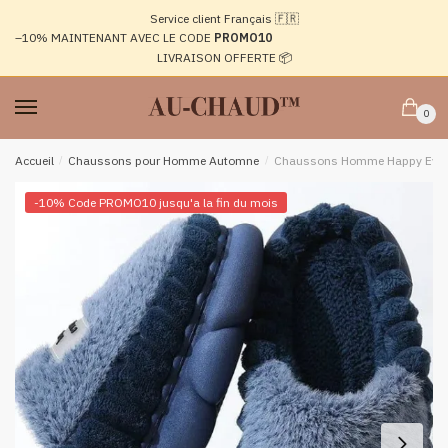
Passer
Aller
Service client Français 🇫🇷
à
au
–10%
MAINTENANT AVEC LE CODE
PROMO10
la
contenu
LIVRAISON OFFERTE 📦
navigation
0
Accueil
/
Chaussons pour Homme Automne
/
Chaussons Homme Happy Ever
-10% Code PROMO10 jusqu'a la fin du mois