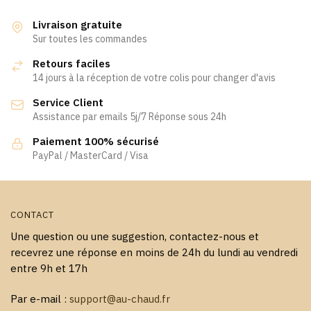
plusieurs
Les
variations.
Livraison gratuite
options
Les
Sur toutes les commandes
peuvent
options
être
Retours faciles
peuvent
choisies
14 jours à la réception de votre colis pour changer d'avis
être
sur
Service Client
choisies
la
Assistance par emails 5j/7 Réponse sous 24h
sur
page
la
Paiement 100% sécurisé
du
page
PayPal / MasterCard / Visa
produit
du
produit
CONTACT
Une question ou une suggestion, contactez-nous et
recevrez une réponse en moins de 24h du lundi au vendredi
entre 9h et 17h
Par e-mail :
support@au-chaud.fr