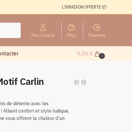
LIVRAISON OFFERTE 📦
Mon Compte
FAQs
Paiement
ontacter
0,00
€
0
otif Carlin
s de détente avec les
! Alliant confort et style ludique,
e vous offrent la chaleur d’un