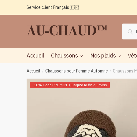
Passer
Aller
Service client Français 🇫🇷
à
au
la
contenu
navigation
Reche
Rec
pour :
Accueil
Chaussons
Nos plaids
vêt
Accueil
Chaussons pour Femme Automne
Chaussons Mo
/
/
-10% Code PROMO10 jusqu'a la fin du mois