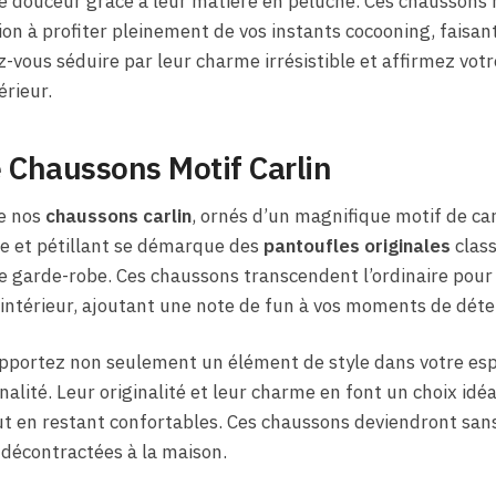
e douceur grâce à leur matière en peluche. Ces chaussons
tion à profiter pleinement de vos instants cocooning, fai
-vous séduire par leur charme irrésistible et affirmez votr
érieur.
 Chaussons Motif Carlin
de nos
chaussons carlin
, ornés d’un magnifique motif de carl
ue et pétillant se démarque des
pantoufles originales
class
re garde-robe. Ces chaussons transcendent l’ordinaire pour 
intérieur, ajoutant une note de fun à vos moments de déte
apportez non seulement un élément de style dans votre esp
alité. Leur originalité et leur charme en font un choix idé
tout en restant confortables. Ces chaussons deviendront san
 décontractées à la maison.