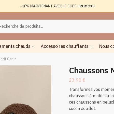
–10%
MAINTENANT AVEC LE CODE
PROMO10
rche
herche
ements chauds
Accessoires chauffants
Nous c
tif Carlin
Chaussons M
23,90
€
Transformez vos moment
chaussons à motif carlin 
ces chaussons en peluch
cocon douillet.