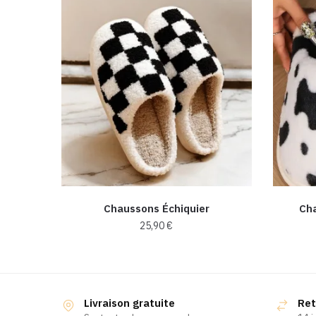
Chaussons Échiquier
Ch
25,90
€
Ce
produit
a
Livraison gratuite
Ret
plusieurs