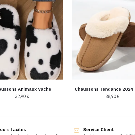
aussons Animaux Vache
Chaussons Tendance 2024 
32,90
€
38,90
€
Ce
Ce
produit
produit
a
a
ours faciles
Service Client
plusieurs
plusieurs