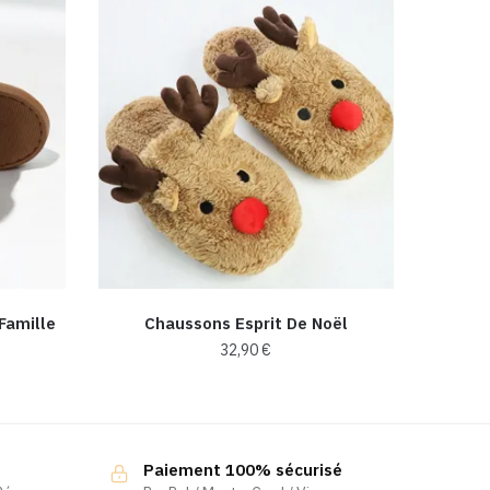
Famille
Chaussons Esprit De Noël
32,90
€
Ce
produit
a
Paiement 100% sécurisé
plusieurs