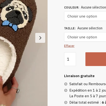
Aucune sélectio
COULEUR
:
Aucune sélection
TAILLE
:
Effacer
quantité
de
Chaussons
Motif
Livraison gratuite
Carlin
Satisfait ou Rembour
Expédition en 1 à 2 jou
La Poste en 5 à 7 jour
Délai total estimé :
6 