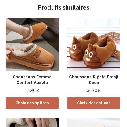
Produits similaires
Chaussons Femme
Chaussons Rigolo Emoji
Confort Absolu
Caca
24,90
€
36,90
€
Ce
Ce
Choix des options
Choix des options
produit
produit
a
a
plusieurs
plusieurs