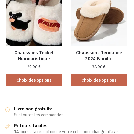
variations.
variations.
Les
Les
options
options
peuvent
peuvent
être
être
choisies
choisies
sur
sur
la
la
Chaussons Teckel
Chaussons Tendance
Humouristique
2024 Famille
page
page
du
du
29,90
€
38,90
€
produit
produit
Ce
Ce
Choix des options
Choix des options
produit
produit
a
a
plusieurs
plusieurs
variations.
variations.
Livraison gratuite
Les
Les
Sur toutes les commandes
options
options
Retours faciles
peuvent
peuvent
14 jours à la réception de votre colis pour changer d'avis