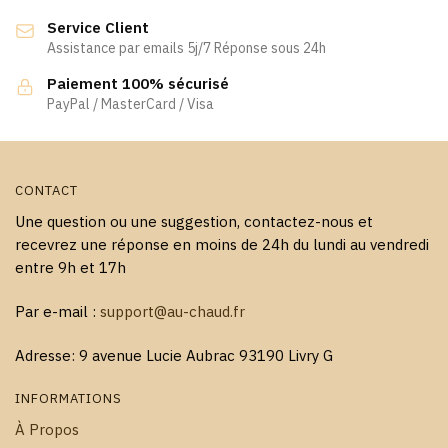
être
être
Service Client
choisies
choisies
Assistance par emails 5j/7 Réponse sous 24h
sur
sur
la
la
Paiement 100% sécurisé
page
page
PayPal / MasterCard / Visa
du
du
produit
produit
CONTACT
Une question ou une suggestion, contactez-nous et
recevrez une réponse en moins de 24h du lundi au vendredi
entre 9h et 17h
Par e-mail :
support@au-chaud.fr
Adresse: 9 avenue Lucie Aubrac 93190 Livry G
INFORMATIONS
À Propos