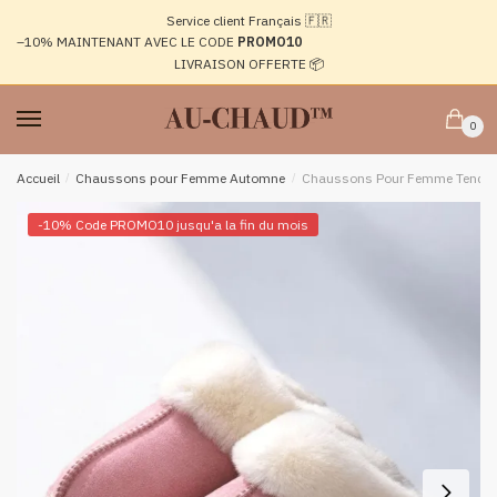
Passer
Aller
Service client Français 🇫🇷
à
au
–10%
MAINTENANT AVEC LE CODE
PROMO10
la
contenu
LIVRAISON OFFERTE 📦
navigation
0
Accueil
/
Chaussons pour Femme Automne
/
Chaussons Pour Femme Tenda
-10% Code PROMO10 jusqu'a la fin du mois