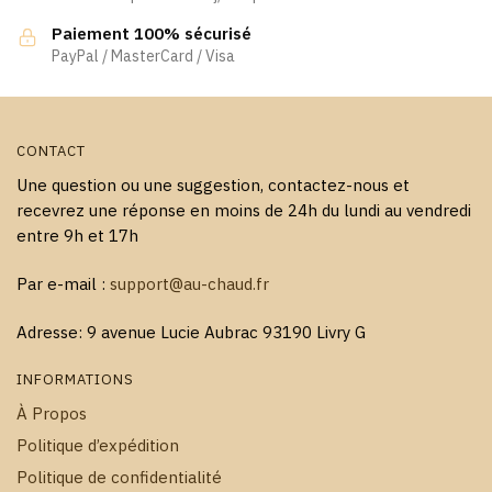
sur
page
la
Paiement 100% sécurisé
du
page
PayPal / MasterCard / Visa
produit
du
produit
CONTACT
Une question ou une suggestion, contactez-nous et
recevrez une réponse en moins de 24h du lundi au vendredi
entre 9h et 17h
Par e-mail :
support@au-chaud.fr
Adresse: 9 avenue Lucie Aubrac 93190 Livry G
INFORMATIONS
À Propos
Politique d’expédition
Politique de confidentialité