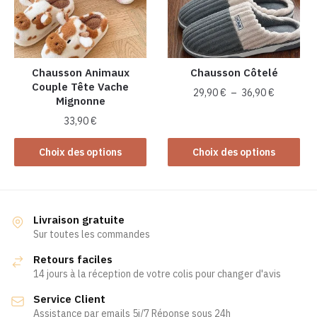
peuvent
peuvent
être
être
choisies
choisies
sur
sur
la
la
Chausson Animaux
Chausson Côtelé
Couple Tête Vache
page
page
Plage
29,90
€
–
36,90
€
Mignonne
du
du
de
Ce
produit
produit
33,90
€
prix :
produit
29,90 €
Ce
Choix des options
Choix des options
a
à
produit
plusieurs
36,90 €
a
variations.
plusieurs
Les
variations.
Livraison gratuite
options
Les
Sur toutes les commandes
peuvent
options
être
Retours faciles
peuvent
choisies
14 jours à la réception de votre colis pour changer d'avis
être
sur
Service Client
choisies
la
Assistance par emails 5j/7 Réponse sous 24h