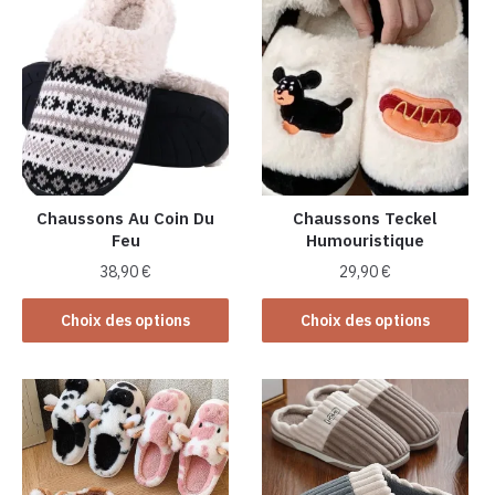
Chaussons Au Coin Du
Chaussons Teckel
Feu
Humouristique
38,90
€
29,90
€
Ce
Ce
Choix des options
Choix des options
produit
produit
a
a
plusieurs
plusieurs
variations.
variations.
Les
Les
options
options