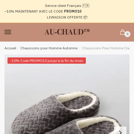
Passer
Aller
Service client Français 🇫🇷
à
au
–10%
MAINTENANT AVEC LE CODE
PROMO10
la
contenu
LIVRAISON OFFERTE 📦
navigation
0
Accueil
/
Chaussons pour Homme Automne
/
Chaussons Pour Homme Class
-10% Code PROMO10 jusqu'a la fin du mois