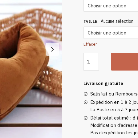
Aucune sélection
TAILLE
:
Effacer
quantité
de
Chaussons
Rigolo
Livraison gratuite
Emoji
Satisfait ou Rembour
Caca
Expédition en 1 à 2 jou
La Poste en 5 à 7 jour
Délai total estimé :
6 
Modification d’adresse
Pas d’expédition les jo