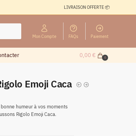
LIVRAISON OFFERTE 📦
Mon Compte
FAQs
Paiement
ontacter
0,00
€
0
igolo Emoji Caca
e bonne humeur à vos moments
ussons Rigolo Emoji Caca.
n