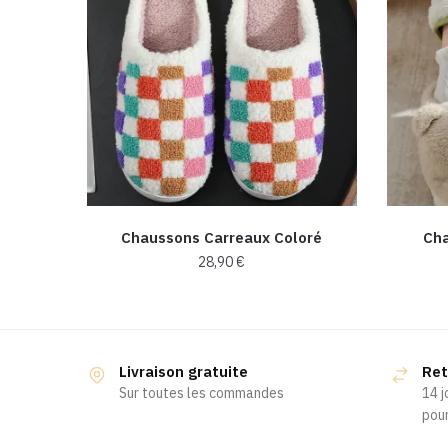
Chaussons Carreaux Coloré
Cha
28,90
€
Ce
produit
a
Livraison gratuite
Ret
plusieurs
Sur toutes les commandes
14 j
variations.
pour
Les