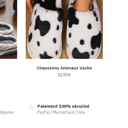
Chaussons Animaux Vache
age
32,90
€
Ce
x :
produit
,90 €
a
,90 €
Paiement 100% sécurisé
plusieurs
 Réponse
PayPal / MasterCard / Visa
variations.
Les