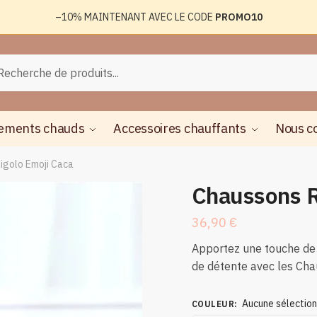
–10%
MAINTENANT AVEC LE CODE
PROMO10
rche
herche
ements chauds
Accessoires chauffants
Nous c
igolo Emoji Caca
Chaussons R
36,90
€
Apportez une touche d
de détente avec les Cha
Aucune sélectio
COULEUR
: