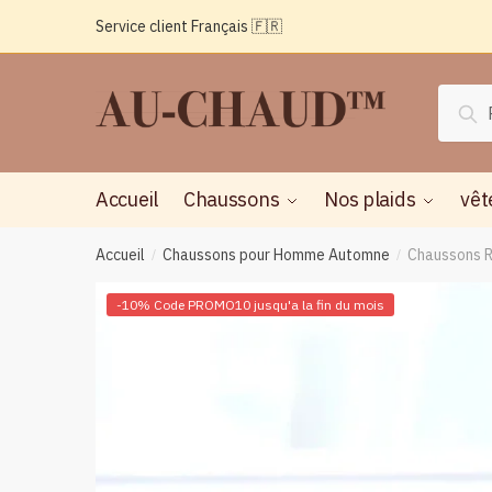
Passer
Aller
Service client Français 🇫🇷
à
au
la
contenu
navigation
Reche
Rec
pour :
Accueil
Chaussons
Nos plaids
vêt
Accueil
Chaussons pour Homme Automne
Chaussons R
/
/
-10% Code PROMO10 jusqu'a la fin du mois