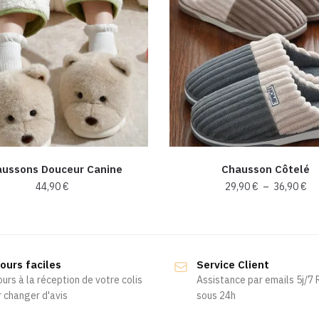
ussons Douceur Canine
Chausson Côtelé
Pl
44,90
€
29,90
€
–
36,90
€
de
Ce
Ce
pri
produit
produit
29
a
a
à
ours faciles
Service Client
36
plusieurs
plusieurs
ours à la réception de votre colis
Assistance par emails 5j/7
variations.
variations.
 changer d'avis
sous 24h
Les
Les