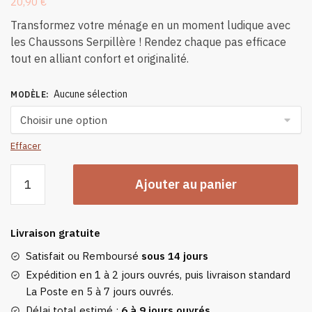
20,90
€
Transformez votre ménage en un moment ludique avec
les Chaussons Serpillère ! Rendez chaque pas efficace
tout en alliant confort et originalité.
Aucune sélection
MODÈLE
:
Effacer
quantité
Ajouter au panier
de
Chaussons
Serpillère
Livraison gratuite
Satisfait ou Remboursé
sous 14 jours
Expédition en 1 à 2 jours ouvrés, puis livraison standard
La Poste en 5 à 7 jours ouvrés.
Délai total estimé :
6 à 9 jours ouvrés
.