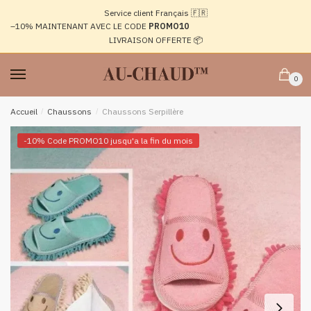
Passer
Aller
Service client Français 🇫🇷
à
au
–10%
MAINTENANT AVEC LE CODE
PROMO10
la
contenu
LIVRAISON OFFERTE 📦
navigation
0
Accueil
/
Chaussons
/
Chaussons Serpillère
-10% Code PROMO10 jusqu'a la fin du mois