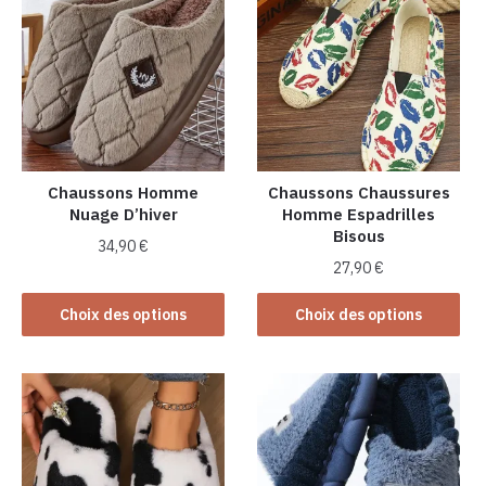
Chaussons Homme
Chaussons Chaussures
Nuage D’hiver
Homme Espadrilles
Bisous
34,90
€
27,90
€
Ce
Ce
produit
Choix des options
Choix des options
produit
a
a
plusieurs
plusieurs
variations.
variations.
Les
Les
options
options
peuvent