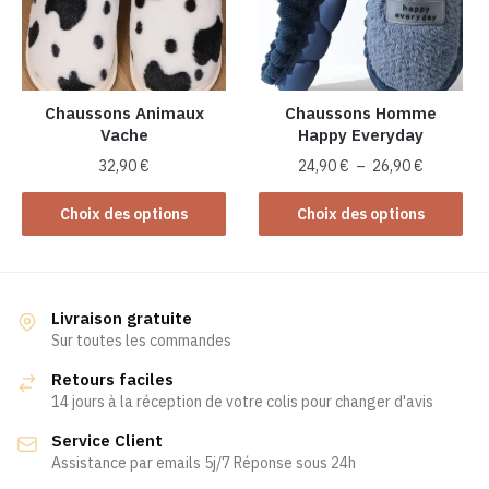
peuvent
être
être
choisies
choisies
sur
sur
la
la
Chaussons Animaux
Chaussons Homme
page
Vache
Happy Everyday
page
du
du
Plage
produit
32,90
€
24,90
€
–
26,90
€
produit
de
Ce
Ce
prix :
Choix des options
Choix des options
produit
produit
24,90 €
a
a
à
plusieurs
plusieurs
26,90 €
variations.
variations.
Livraison gratuite
Les
Les
Sur toutes les commandes
options
options
Retours faciles
peuvent
peuvent
14 jours à la réception de votre colis pour changer d'avis
être
être
Service Client
choisies
choisies
Assistance par emails 5j/7 Réponse sous 24h
sur
sur