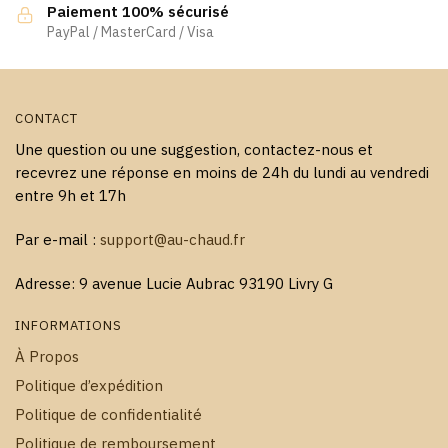
la
la
Paiement 100% sécurisé
page
page
PayPal / MasterCard / Visa
du
du
produit
produit
CONTACT
Une question ou une suggestion, contactez-nous et
recevrez une réponse en moins de 24h du lundi au vendredi
entre 9h et 17h
Par e-mail :
support@au-chaud.fr
Adresse: 9 avenue Lucie Aubrac 93190 Livry G
INFORMATIONS
À Propos
Politique d’expédition
Politique de confidentialité
Politique de remboursement