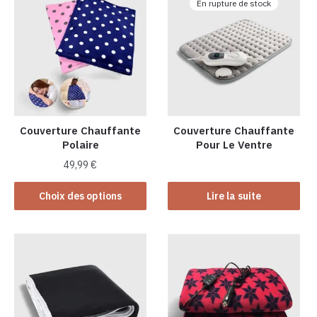
En rupture de stock
Couverture Chauffante
Couverture Chauffante
Polaire
Pour Le Ventre
49,99
€
Ce
Choix des options
Lire la suite
produit
a
plusieurs
variations.
Les
options
peuvent