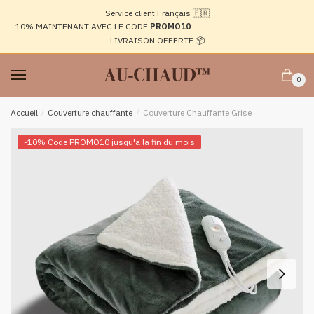
Passer
Aller
Service client Français 🇫🇷
à
au
–10%
MAINTENANT AVEC LE CODE
PROMO10
la
contenu
LIVRAISON OFFERTE 📦
navigation
0
Accueil
/
Couverture chauffante
/
Couverture Chauffante Grise
-10% Code PROMO10 jusqu'a la fin du mois