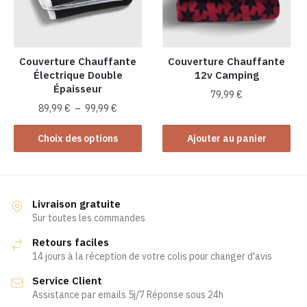
être
choisies
sur
la
Couverture Chauffante
Couverture Chauffante
Électrique Double
12v Camping
page
Épaisseur
du
79,99
€
Plage
produit
89,99
€
–
99,99
€
de
Ce
prix :
Choix des options
Ajouter au panier
produit
89,99 €
a
à
plusieurs
99,99 €
variations.
Livraison gratuite
Les
Sur toutes les commandes
options
Retours faciles
peuvent
14 jours à la réception de votre colis pour changer d'avis
être
Service Client
choisies
Assistance par emails 5j/7 Réponse sous 24h
sur