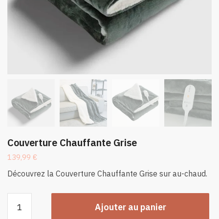
Couverture Chauffante Grise
139,99
€
Découvrez la Couverture Chauffante Grise sur au-chaud.
quantité
Ajouter au panier
de