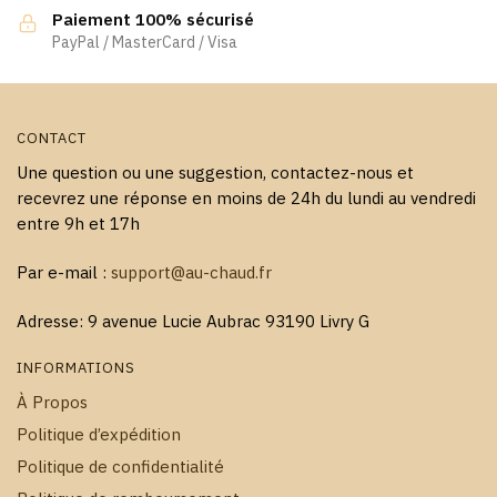
la
Paiement 100% sécurisé
page
PayPal / MasterCard / Visa
du
produit
CONTACT
Une question ou une suggestion, contactez-nous et
recevrez une réponse en moins de 24h du lundi au vendredi
entre 9h et 17h
Par e-mail :
support@au-chaud.fr
Adresse: 9 avenue Lucie Aubrac 93190 Livry G
INFORMATIONS
À Propos
Politique d’expédition
Politique de confidentialité