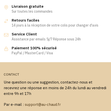
variations.
Livraison gratuite
Les
Sur toutes les commandes
options
Retours faciles
peuvent
14 jours à la réception de votre colis pour changer d'avis
être
Service Client
choisies
Assistance par emails 5j/7 Réponse sous 24h
sur
la
Paiement 100% sécurisé
page
PayPal / MasterCard / Visa
du
produit
CONTACT
Une question ou une suggestion, contactez-nous et
recevrez une réponse en moins de 24h du lundi au vendredi
entre 9h et 17h
Par e-mail :
support@au-chaud.fr