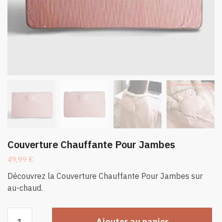
Couverture Chauffante Pour Jambes
49,99
€
Découvrez la Couverture Chauffante Pour Jambes sur
au-chaud.
quantité
Ajouter au panier