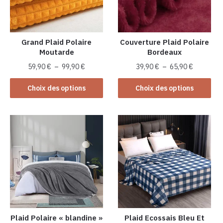
Grand Plaid Polaire
Couverture Plaid Polaire
Moutarde
Bordeaux
Plage
Plage
59,90
€
–
99,90
€
39,90
€
–
65,90
€
de
de
Ce
Ce
prix :
prix :
Choix des options
Choix des options
produit
produit
59,90 €
39,90 €
a
a
à
à
plusieurs
99,90 €
plusieurs
65,90 €
variations.
variations.
Les
Les
options
options
peuvent
peuvent
être
être
choisies
choisies
sur
sur
la
la
Plaid Polaire « blandine »
Plaid Ecossais Bleu Et