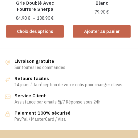
Gris Doublé Avec
Blanc
page
page
Fourrure Sherpa
du
du
79,90
€
Plage
produit
produit
84,90
€
–
138,90
€
de
Ce
prix :
Choix des options
Ajouter au panier
produit
84,90 €
a
à
plusieurs
138,90 €
variations.
Livraison gratuite
Les
Sur toutes les commandes
options
Retours faciles
peuvent
14 jours à la réception de votre colis pour changer d'avis
être
Service Client
choisies
Assistance par emails 5j/7 Réponse sous 24h
sur
la
Paiement 100% sécurisé
page
PayPal / MasterCard / Visa
du
produit