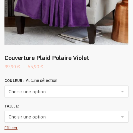
Couverture Plaid Polaire Violet
Plage
39,90
€
–
65,90
€
de
prix :
Aucune sélection
COULEUR
:
39,90 €
à
65,90 €
TAILLE
:
Effacer