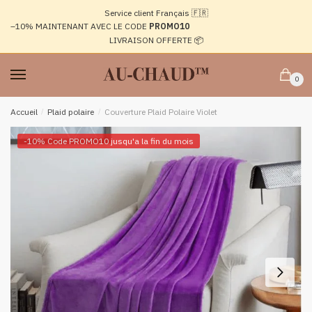
Passer
Aller
Service client Français 🇫🇷
à
au
–10%
MAINTENANT AVEC LE CODE
PROMO10
la
contenu
LIVRAISON OFFERTE 📦
navigation
0
Accueil
/
Plaid polaire
/
Couverture Plaid Polaire Violet
-10% Code PROMO10 jusqu'a la fin du mois