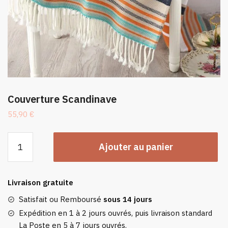
Couverture Scandinave
55,90
€
quantité
Ajouter au panier
de
Couverture
Scandinave
Livraison gratuite
Satisfait ou Remboursé
sous 14 jours
Expédition en 1 à 2 jours ouvrés, puis livraison standard
La Poste en 5 à 7 jours ouvrés.