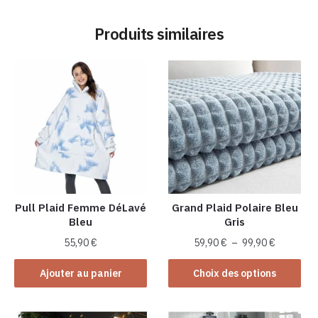
Produits similaires
Pull Plaid Femme DéLavé
Grand Plaid Polaire Bleu
Bleu
Gris
Plage
55,90
€
59,90
€
–
99,90
€
de
Ce
prix :
Ajouter au panier
Choix des options
produit
59,90 €
a
à