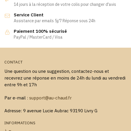
peuvent
peuvent
14 jours à la réception de votre colis pour changer d'avis
être
être
Service Client
choisies
choisies
Assistance par emails 5j/7 Réponse sous 24h
sur
sur
la
la
Paiement 100% sécurisé
page
page
PayPal / MasterCard / Visa
du
du
produit
produit
CONTACT
Une question ou une suggestion, contactez-nous et
recevrez une réponse en moins de 24h du lundi au vendredi
entre 9h et 17h
Par e-mail :
support@au-chaud.fr
Adresse: 9 avenue Lucie Aubrac 93190 Livry G
INFORMATIONS