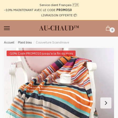
Passer
Aller
Service client Français 🇫🇷
à
au
–10%
MAINTENANT AVEC LE CODE
PROMO10
la
contenu
LIVRAISON OFFERTE 📦
navigation
0
Accueil
/
Plaid bleu
/
Couverture Scandinave
-10% Code PROMO10 jusqu'a la fin du mois