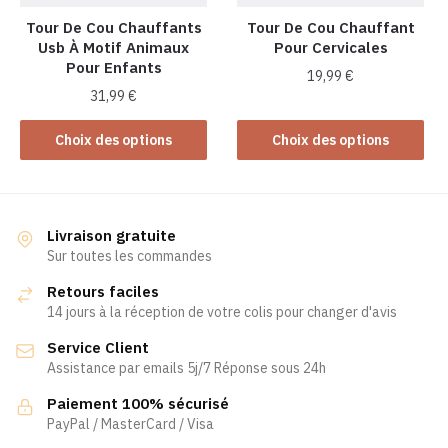
sur
sur
la
la
Tour De Cou Chauffants
Tour De Cou Chauffant
Usb À Motif Animaux
Pour Cervicales
page
page
Pour Enfants
du
du
19,99
€
produit
produit
31,99
€
Ce
Ce
produit
Choix des options
Choix des options
produit
a
a
plusieurs
plusieurs
variations.
variations.
Les
Livraison gratuite
Les
Sur toutes les commandes
options
options
peuvent
Retours faciles
peuvent
être
14 jours à la réception de votre colis pour changer d'avis
être
choisies
Service Client
choisies
sur
Assistance par emails 5j/7 Réponse sous 24h
sur
la
la
page
Paiement 100% sécurisé
page
PayPal / MasterCard / Visa
du
du