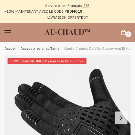
Passer
Aller
Service client Français 🇫🇷
à
au
–10%
MAINTENANT AVEC LE CODE
PROMO10
la
contenu
LIVRAISON OFFERTE 📦
navigation
0
Accueil
/
Accessoires chauffants
/
Gants Chauds De Vélo Coupe-vent Et Hyd
-10% Code PROMO10 jusqu'a la fin du mois