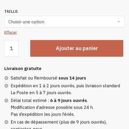
TAILLE
:
Effacer
quantité
Ajouter au panier
de
Gants
Chauds
Livraison gratuite
De
Vélo
Satisfait ou Remboursé
sous 14 jours
Coupe-
Expédition en 1 à 2 jours ouvrés, puis livraison standard
vent
La Poste en 5 à 7 jours ouvrés.
Et
Délai total estimé :
6 à 9 jours ouvrés
.
Hydrofuge
Modification d’adresse possible sous 24 h.
Pour
Pas d’expédition les jours fériés.
Hommes
En cas de dépassement (plus de 9 jours ouvrés),
Et
contactez-nous.