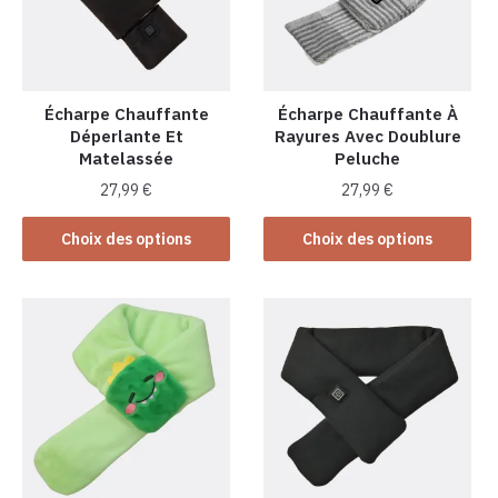
Écharpe Chauffante
Écharpe Chauffante À
Déperlante Et
Rayures Avec Doublure
Matelassée
Peluche
27,99
€
27,99
€
Ce
Ce
Choix des options
Choix des options
produit
produit
a
a
plusieurs
plusieurs
variations.
variations.
Les
Les
options
options
peuvent
peuvent
être
être
choisies
choisies