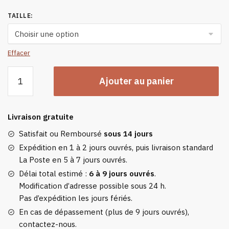
TAILLE
:
Effacer
quantité
Ajouter au panier
de
Gants
D’hiver
Livraison gratuite
À
Trois
Satisfait ou Remboursé
sous 14 jours
Doigts
Expédition en 1 à 2 jours ouvrés, puis livraison standard
Chauds
La Poste en 5 à 7 jours ouvrés.
Et
Délai total estimé :
6 à 9 jours ouvrés
.
Coupe-
Modification d’adresse possible sous 24 h.
vent
Pas d’expédition les jours fériés.
Pour
En cas de dépassement (plus de 9 jours ouvrés),
Vtt
contactez-nous.