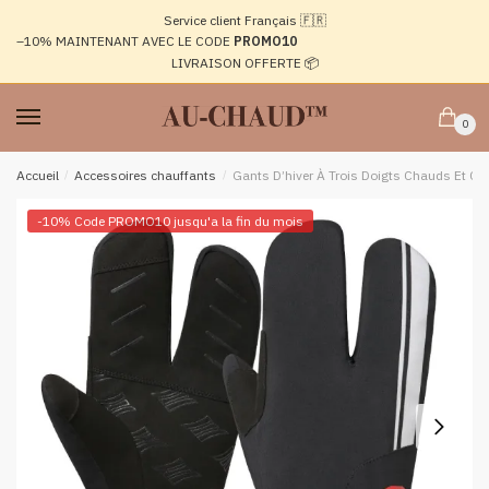
Passer
Aller
Service client Français 🇫🇷
à
au
–10%
MAINTENANT AVEC LE CODE
PROMO10
la
contenu
LIVRAISON OFFERTE 📦
navigation
0
Accueil
/
Accessoires chauffants
/
Gants D’hiver À Trois Doigts Chauds Et Co
-10% Code PROMO10 jusqu'a la fin du mois