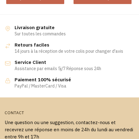
a
plusieurs
variations.
Les
Livraison gratuite
Sur toutes les commandes
options
peuvent
Retours faciles
être
14 jours à la réception de votre colis pour changer d'avis
choisies
Service Client
sur
Assistance par emails 5j/7 Réponse sous 24h
la
page
Paiement 100% sécurisé
PayPal / MasterCard / Visa
du
produit
CONTACT
Une question ou une suggestion, contactez-nous et
recevrez une réponse en moins de 24h du lundi au vendredi
entre 9h et 17h