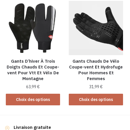
Gants D’hiver À Trois
Gants Chauds De Vélo
Doigts Chauds Et Coupe-
Coupe-vent Et Hydrofuge
vent Pour Vtt Et Vélo De
Pour Hommes Et
Montagne
Femmes
63,99
€
31,99
€
Ce
Ce
Choix des options
Choix des options
produit
produit
a
a
plusieurs
plusieurs
variations.
variations.
Livraison gratuite