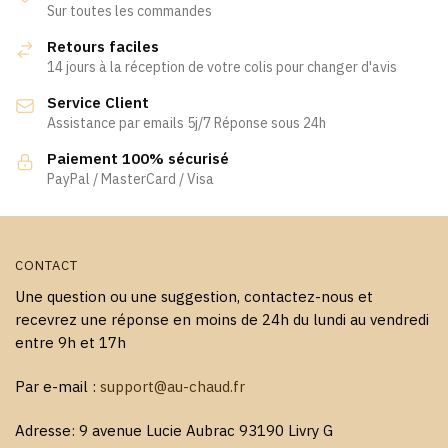
Les
Les
Sur toutes les commandes
options
options
Retours faciles
peuvent
peuvent
14 jours à la réception de votre colis pour changer d'avis
être
être
Service Client
choisies
choisies
Assistance par emails 5j/7 Réponse sous 24h
sur
sur
la
la
Paiement 100% sécurisé
page
page
PayPal / MasterCard / Visa
du
du
produit
produit
CONTACT
Une question ou une suggestion, contactez-nous et
recevrez une réponse en moins de 24h du lundi au vendredi
entre 9h et 17h
Par e-mail :
support@au-chaud.fr
Adresse: 9 avenue Lucie Aubrac 93190 Livry G