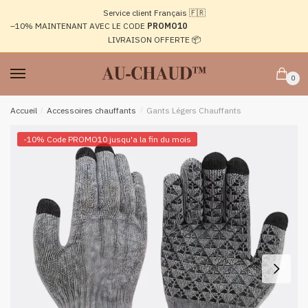
Passer
Aller
Service client Français 🇫🇷
à
au
–10%
MAINTENANT AVEC LE CODE
PROMO10
la
contenu
LIVRAISON OFFERTE 📦
navigation
0
Accueil
/
Accessoires chauffants
/
Gants Légers Chauffants
-10% Code PROMO10 jusqu'a la fin du mois