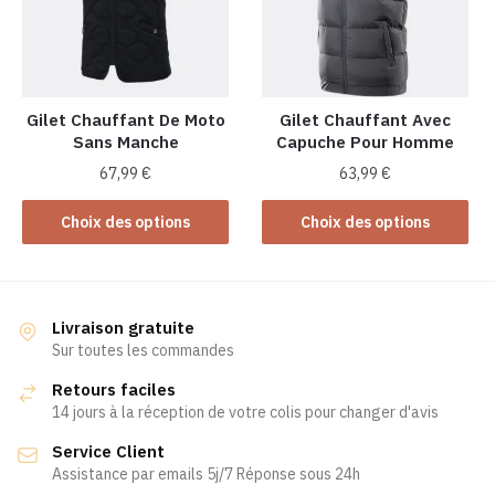
peuvent
être
être
choisies
choisies
sur
sur
la
la
Gilet Chauffant De Moto
Gilet Chauffant Avec
page
Sans Manche
Capuche Pour Homme
page
du
du
produit
67,99
€
63,99
€
produit
Ce
Ce
Choix des options
Choix des options
produit
produit
a
a
plusieurs
plusieurs
variations.
variations.
Livraison gratuite
Les
Les
Sur toutes les commandes
options
options
Retours faciles
peuvent
peuvent
14 jours à la réception de votre colis pour changer d'avis
être
être
Service Client
choisies
choisies
Assistance par emails 5j/7 Réponse sous 24h
sur
sur