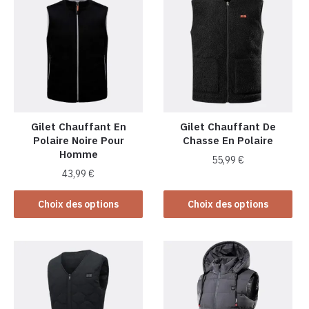
Gilet Chauffant En
Gilet Chauffant De
Polaire Noire Pour
Chasse En Polaire
Homme
55,99
€
43,99
€
Ce
Ce
produit
Choix des options
Choix des options
produit
a
a
plusieurs
plusieurs
variations.
variations.
Les
Les
options
options
peuvent