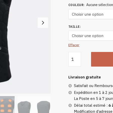
Aucune sélectio
COULEUR
:
TAILLE
:
Effacer
quantité
de
Gilet
Chauffant
Livraison gratuite
De
Satisfait ou Rembour
Moto
Sans
Expédition en 1 à 2 jou
La Poste en 5 à 7 jour
Manche
Délai total estimé :
6 
Modification d’adresse