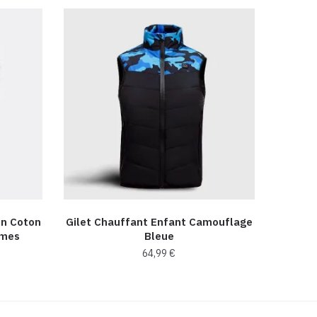
En Coton
Gilet Chauffant Enfant Camouflage
mmes
Bleue
64,99
€
Ce
produit
a