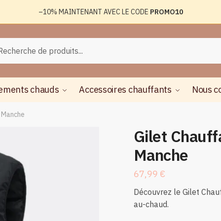
–10%
MAINTENANT AVEC LE CODE
PROMO10
rche
herche
ements chauds
Accessoires chauffants
Nous c
s Manche
Gilet Chauf
Manche
67,99
€
Découvrez le Gilet Cha
au-chaud.