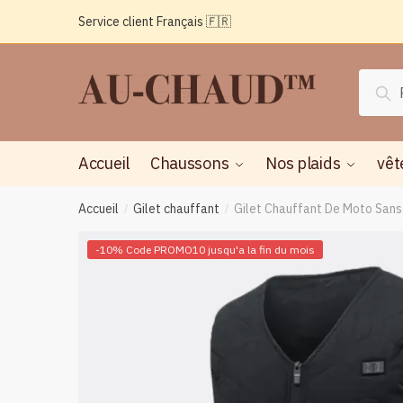
Passer
Aller
Service client Français 🇫🇷
à
au
la
contenu
navigation
Reche
Rec
pour :
Accueil
Chaussons
Nos plaids
vêt
Accueil
Gilet chauffant
Gilet Chauffant De Moto San
/
/
-10% Code PROMO10 jusqu'a la fin du mois