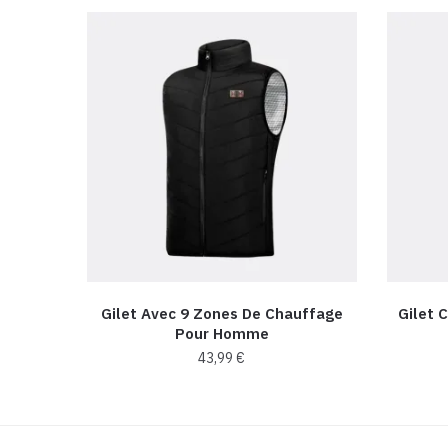
Gilet Avec 9 Zones De Chauffage
Gilet 
Pour Homme
43,99
€
Ce
produit
a