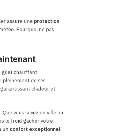
let assure une
protection
météo. Pourquoi ne pas
maintenant
 gilet chauffant.
r pleinement de ses
 garantissant chaleur et
. Que vous soyez en ville ou
us le froid gâcher votre
 à un
confort exceptionnel
.