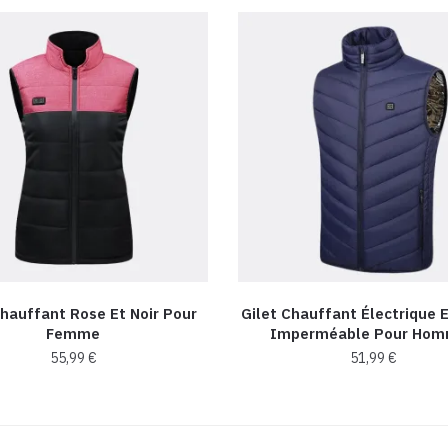
Chauffant Rose Et Noir Pour
Gilet Chauffant Électrique 
Femme
Imperméable Pour Ho
55,99
€
51,99
€
Ce
Ce
produit
produit
a
a