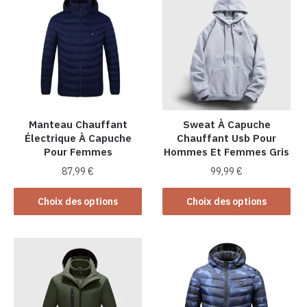
Manteau Chauffant
Sweat À Capuche
Électrique À Capuche
Chauffant Usb Pour
Pour Femmes
Hommes Et Femmes Gris
87,99
€
99,99
€
Ce
Ce
Choix des options
Choix des options
produit
produit
a
a
plusieurs
plusieurs
variations.
variations.
Les
Les
options
options