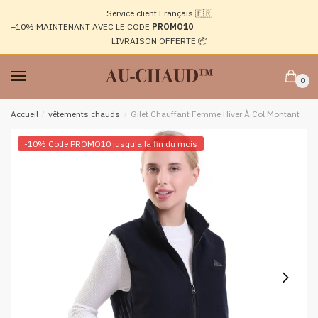
Passer
Aller
Service client Français 🇫🇷
à
au
–10%
MAINTENANT AVEC LE CODE
PROMO10
la
contenu
LIVRAISON OFFERTE 📦
navigation
0
Accueil
/
vêtements chauds
/
Gilet Chauffant Femme Hiver À Col Montant
-10% Code PROMO10 jusqu'a la fin du mois