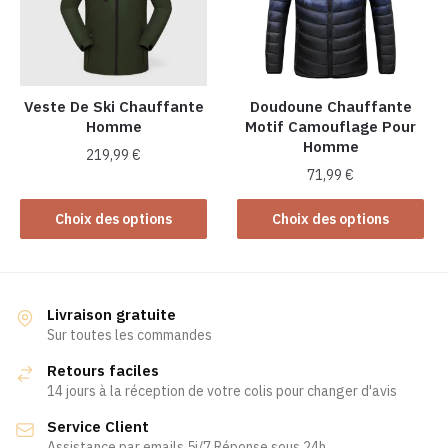
peuvent
peuvent
être
être
choisies
choisies
sur
sur
la
la
Veste De Ski Chauffante
Doudoune Chauffante
Homme
Motif Camouflage Pour
page
page
Homme
du
du
219,99
€
produit
produit
71,99
€
Ce
Ce
produit
Choix des options
Choix des options
produit
a
a
plusieurs
plusieurs
variations.
variations.
Les
Livraison gratuite
Les
Sur toutes les commandes
options
options
peuvent
Retours faciles
peuvent
être
14 jours à la réception de votre colis pour changer d'avis
être
choisies
Service Client
choisies
sur
Assistance par emails 5j/7 Réponse sous 24h