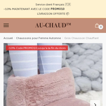
Passer
Aller
Service client Français 🇫🇷
à
au
–10%
MAINTENANT AVEC LE CODE
PROMO10
la
contenu
LIVRAISON OFFERTE 📦
navigation
0
Accueil
/
Chaussons pour Femme Automne
/
Gros Chausson Chauffant
-10% Code PROMO10 jusqu'a la fin du mois