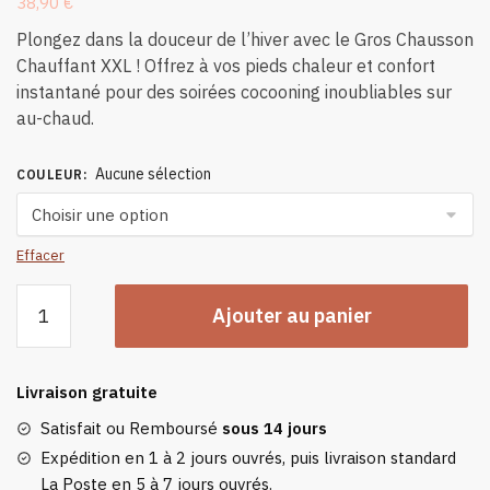
38,90
€
Plongez dans la douceur de l’hiver avec le Gros Chausson
Chauffant XXL ! Offrez à vos pieds chaleur et confort
instantané pour des soirées cocooning inoubliables sur
au-chaud.
Aucune sélection
COULEUR
:
Effacer
quantité
Ajouter au panier
de
Gros
Chausson
Livraison gratuite
Chauffant
Satisfait ou Remboursé
sous 14 jours
Expédition en 1 à 2 jours ouvrés, puis livraison standard
La Poste en 5 à 7 jours ouvrés.