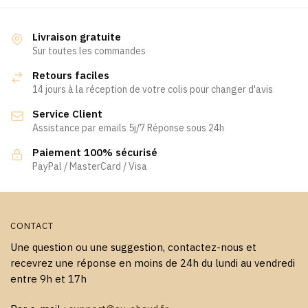
plusieurs
plusieurs
variations.
variations.
Livraison gratuite
Les
Les
Sur toutes les commandes
options
options
Retours faciles
peuvent
peuvent
14 jours à la réception de votre colis pour changer d'avis
être
être
Service Client
choisies
choisies
Assistance par emails 5j/7 Réponse sous 24h
sur
sur
la
la
Paiement 100% sécurisé
page
page
PayPal / MasterCard / Visa
du
du
produit
produit
CONTACT
Une question ou une suggestion, contactez-nous et
recevrez une réponse en moins de 24h du lundi au vendredi
entre 9h et 17h