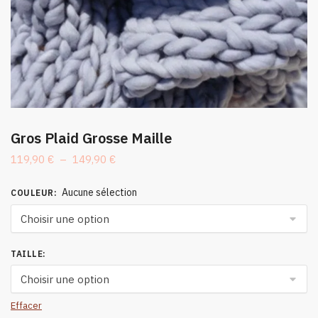
Gros Plaid Grosse Maille
Plage
119,90
€
–
149,90
€
de
prix :
Aucune sélection
COULEUR
:
119,90 €
à
149,90 €
TAILLE
:
Effacer