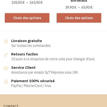
Bordeaux
page
du
Plage
105,90
€
–
165,90
€
du
Plage
produit
39,90
€
–
65,90
€
de
Ce
produit
de
prix :
Ce
produit
prix :
Choix des options
Choix des options
105,90 €
produit
a
39,90 €
à
a
à
plusieurs
165,90 €
plusieurs
65,90 €
variations.
variations.
Les
Livraison gratuite
Les
Sur toutes les commandes
options
options
peuvent
Retours faciles
peuvent
être
14 jours à la réception de votre colis pour changer d'avis
être
choisies
Service Client
choisies
sur
Assistance par emails 5j/7 Réponse sous 24h
sur
la
la
page
Paiement 100% sécurisé
page
PayPal / MasterCard / Visa
du
du
produit
produit
CONTACT