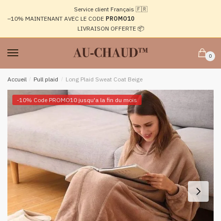
Passer
Aller
Service client Français 🇫🇷
à
au
–10%
MAINTENANT AVEC LE CODE
PROMO10
la
contenu
LIVRAISON OFFERTE 📦
navigation
0
Accueil
/
Pull plaid
/
Long Plaid Sweat Coat Beige
-10% Code PROMO10 jusqu'a la fin du mois