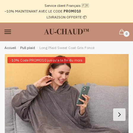
Passer
Aller
Service client Français 🇫🇷
à
au
–10%
MAINTENANT AVEC LE CODE
PROMO10
la
contenu
LIVRAISON OFFERTE 📦
navigation
0
Accueil
/
Pull plaid
/
Long Plaid Sweat Coat Gris Foncé
-10% Code PROMO10 jusqu'a la fin du mois