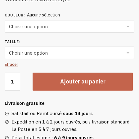
Aucune sélection
COULEUR
:
TAILLE
:
Effacer
quantité
Ajouter au panier
de
Manteau
Chauffant
Livraison gratuite
Électrique
À
Satisfait ou Remboursé
sous 14 jours
Capuche
Expédition en 1 à 2 jours ouvrés, puis livraison standard
Pour
La Poste en 5 à 7 jours ouvrés.
Femmes
Délai total estimé :
6 à 9 jours ouvrés
.