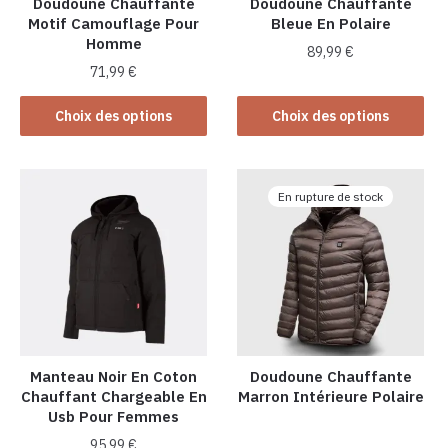
Doudoune Chauffante
Doudoune Chauffante
Motif Camouflage Pour
Bleue En Polaire
Homme
89,99
€
71,99
€
Ce
Ce
produit
Choix des options
Choix des options
produit
a
a
plusieurs
plusieurs
variations.
En rupture de stock
variations.
Les
Les
options
options
peuvent
peuvent
être
être
choisies
choisies
sur
sur
la
la
Manteau Noir En Coton
Doudoune Chauffante
page
Chauffant Chargeable En
Marron Intérieure Polaire
page
du
Usb Pour Femmes
du
produit
produit
95,99
€