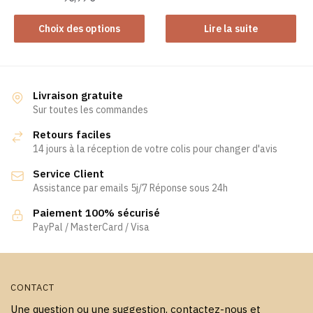
Ce
Choix des options
Lire la suite
produit
a
plusieurs
variations.
Livraison gratuite
Les
Sur toutes les commandes
options
Retours faciles
peuvent
14 jours à la réception de votre colis pour changer d'avis
être
Service Client
choisies
Assistance par emails 5j/7 Réponse sous 24h
sur
la
Paiement 100% sécurisé
page
PayPal / MasterCard / Visa
du
produit
CONTACT
Une question ou une suggestion, contactez-nous et